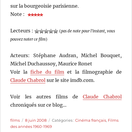
sur la bourgeoisie parisienne.
Note :
Lecteurs :
(
pas de note pour l'instant, vous
pouvez noter ce film
)
Acteurs: Stéphane Audran, Michel Bouquet,
Michel Duchaussoy, Maurice Ronet
Voir la
fiche du film
et la filmographie de
Claude Chabrol
sur le site imdb.com.
Voir les autres films de
Claude Chabrol
chroniqués sur ce blog…
Auteur
Publié
Catégories
films
8 juin 2008
Catégories :
Cinéma français
,
Films
le
des années 1960-1969