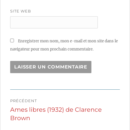
SITE WEB
Enregistrer mon nom, mon e-mail et mon site dans le
navigateur pour mon prochain commentaire.
Navigation
PRÉCÉDENT
de
Ames libres (1932) de Clarence
Publication
Brown
précédente :
l’article