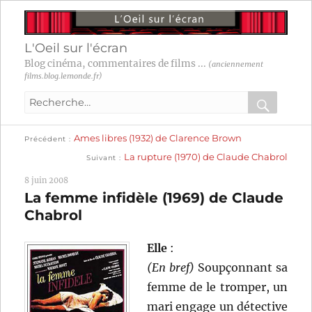
L'Oeil sur l'écran
Blog cinéma, commentaires de films ...
(anciennement
films.blog.lemonde.fr)
Recherche
pour
RECHER
OK
Publication
Navigation
Ames libres (1932) de Clarence Brown
:
Précédent
précédente :
Publication
La rupture (1970) de Claude Chabrol
Suivant
suivante :
de
8 juin 2008
l’article
La femme infidèle (1969) de Claude
Chabrol
Elle
:
(En bref)
Soupçonnant sa
femme de le tromper, un
mari engage un détective