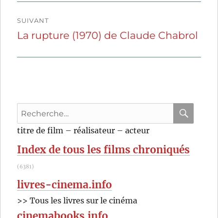
SUIVANT
La rupture (1970) de Claude Chabrol
Publication
suivante :
Recherche
pour
RECHER
OK
titre de film – réalisateur – acteur
:
Index de tous les films chroniqués
(6381)
livres-cinema.info
>> Tous les livres sur le cinéma
cinemabooks.info