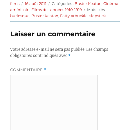
Auteur
Publié
Catégories
films
16 août 2011
Catégories :
Buster Keaton
,
Cinéma
le
Étiquettes
américain
,
Films des années 1910-1919
Mots-clés :
burlesque
,
Buster Keaton
,
Fatty Arbuckle
,
slapstick
Laisser un commentaire
Votre adresse e-mail ne sera pas publiée.
Les champs
obligatoires sont indiqués avec
*
COMMENTAIRE
*