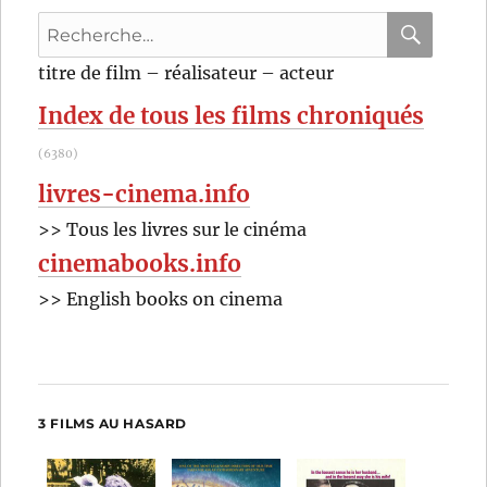
Recherche
pour
RECHER
OK
titre de film – réalisateur – acteur
:
Index de tous les films chroniqués
(6380)
livres-cinema.info
>> Tous les livres sur le cinéma
cinemabooks.info
>> English books on cinema
3 FILMS AU HASARD