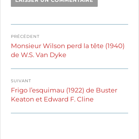
Navigation
PRÉCÉDENT
de
Monsieur Wilson perd la tête (1940)
Publication
de W.S. Van Dyke
précédente :
l’article
SUIVANT
Frigo l’esquimau (1922) de Buster
Publication
Keaton et Edward F. Cline
suivante :