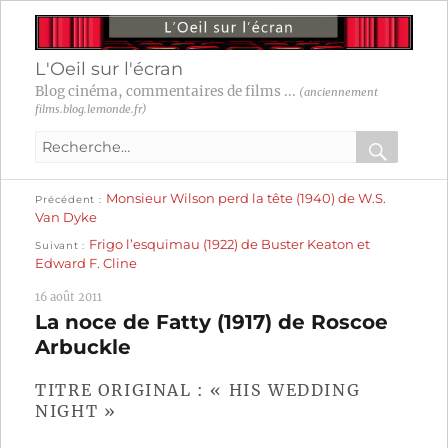
L'Oeil sur l'écran
Blog cinéma, commentaires de films ...
(anciennement
films.blog.lemonde.fr)
Recherche
pour
RECHER
OK
Publication
Navigation
Monsieur Wilson perd la tête (1940) de W.S.
:
Précédent
précédente :
Van Dyke
Publication
de
Frigo l’esquimau (1922) de Buster Keaton et
Suivant
suivante :
Edward F. Cline
l’article
16 août 2011
La noce de Fatty (1917) de Roscoe
Arbuckle
TITRE ORIGINAL : « HIS WEDDING
NIGHT »