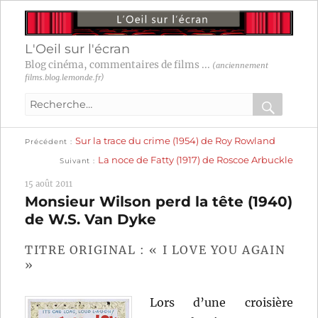
L'Oeil sur l'écran
Blog cinéma, commentaires de films ...
(anciennement
films.blog.lemonde.fr)
Recherche
pour
RECHER
OK
Publication
Navigation
Sur la trace du crime (1954) de Roy Rowland
:
Précédent
précédente :
Publication
La noce de Fatty (1917) de Roscoe Arbuckle
Suivant
suivante :
de
15 août 2011
l’article
Monsieur Wilson perd la tête (1940)
de W.S. Van Dyke
TITRE ORIGINAL : « I LOVE YOU AGAIN
»
Lors d’une croisière