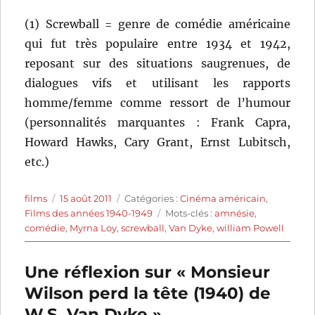
(1) Screwball = genre de comédie américaine
qui fut très populaire entre 1934 et 1942,
reposant sur des situations saugrenues, de
dialogues vifs et utilisant les rapports
homme/femme comme ressort de l’humour
(personnalités marquantes : Frank Capra,
Howard Hawks, Cary Grant, Ernst Lubitsch,
etc.)
Auteur
Publié
Catégories
films
15 août 2011
Catégories :
Cinéma américain
,
le
Étiquettes
Films des années 1940-1949
Mots-clés :
amnésie
,
comédie
,
Myrna Loy
,
screwball
,
Van Dyke
,
william Powell
Une réflexion sur « Monsieur
Wilson perd la tête (1940) de
W.S. Van Dyke »