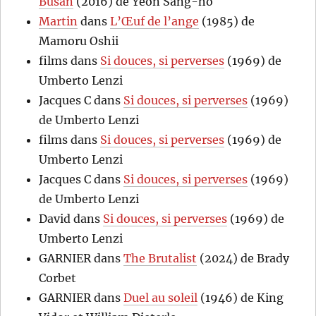
Busan
(2016) de Yeon Sang-ho
Martin
dans
L’Œuf de l’ange
(1985) de
Mamoru Oshii
films
dans
Si douces, si perverses
(1969) de
Umberto Lenzi
Jacques C
dans
Si douces, si perverses
(1969)
de Umberto Lenzi
films
dans
Si douces, si perverses
(1969) de
Umberto Lenzi
Jacques C
dans
Si douces, si perverses
(1969)
de Umberto Lenzi
David
dans
Si douces, si perverses
(1969) de
Umberto Lenzi
GARNIER
dans
The Brutalist
(2024) de Brady
Corbet
GARNIER
dans
Duel au soleil
(1946) de King