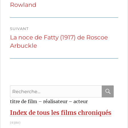
Rowland
précédente :
l’article
SUIVANT
La noce de Fatty (1917) de Roscoe
Publication
Arbuckle
suivante :
Recherche
pour
RECHER
OK
titre de film – réalisateur – acteur
:
Index de tous les films chroniqués
(6380)