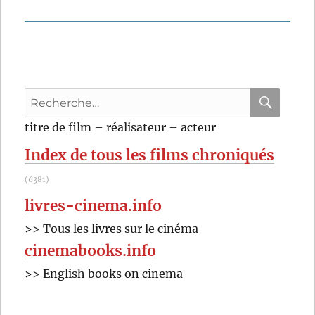
Recherche
pour
RECHER
OK
titre de film – réalisateur – acteur
:
Index de tous les films chroniqués
(6381)
livres-cinema.info
>> Tous les livres sur le cinéma
cinemabooks.info
>> English books on cinema