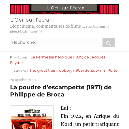
L'Oeil sur l'écran
Blog cinéma, commentaires de films ...
(anciennement
films.blog.lemonde.fr)
Recherche
pour
RECHER
OK
Publication
Navigation
La kermesse héroïque (1935) de Jacques
:
Précédent
précédente :
Feyder
Publication
de
The great train robbery (1903) de Edwin S. Porter
Suivant
suivante :
l’article
29 octobre 2010
La poudre d’escampette (1971) de
Philippe de Broca
Lui
:
Fin 1942, en Afrique du
Nord, un petit trafiquant