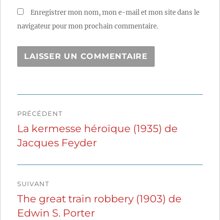
Enregistrer mon nom, mon e-mail et mon site dans le
navigateur pour mon prochain commentaire.
Navigation
PRÉCÉDENT
de
La kermesse héroïque (1935) de
Publication
Jacques Feyder
précédente :
l’article
SUIVANT
The great train robbery (1903) de
Publication
Edwin S. Porter
suivante :