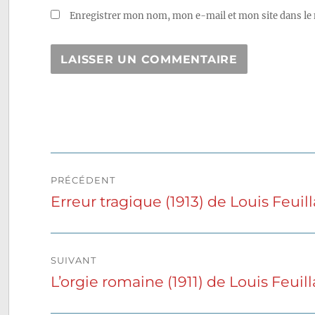
Enregistrer mon nom, mon e-mail et mon site dans le
Navigation
PRÉCÉDENT
de
Erreur tragique (1913) de Louis Feuil
Publication
précédente :
l’article
SUIVANT
L’orgie romaine (1911) de Louis Feuil
Publication
suivante :