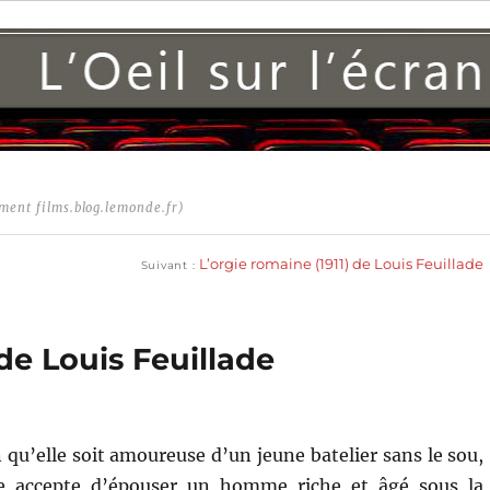
ment films.blog.lemonde.fr)
Publication
suivante :
L’orgie romaine (1911) de Louis Feuillade
Suivant
 de Louis Feuillade
 qu’elle soit amoureuse d’un jeune batelier sans le sou,
 accepte d’épouser un homme riche et âgé sous la