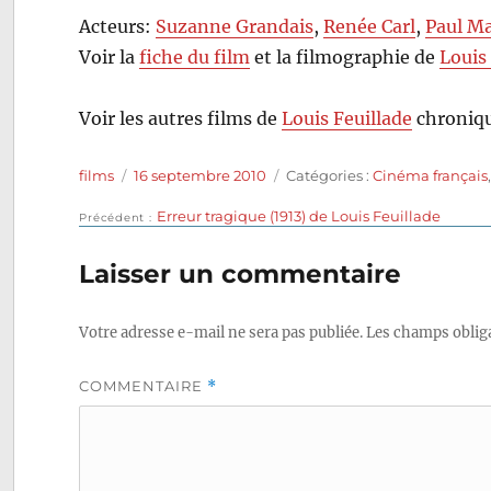
Acteurs:
Suzanne Grandais
,
Renée Carl
,
Paul M
Voir la
fiche du film
et la filmographie de
Louis
Voir les autres films de
Louis Feuillade
chroniqu
Auteur
Publié
Catégories
films
16 septembre 2010
Catégories :
Cinéma français
le
Publication
Erreur tragique (1913) de Louis Feuillade
Navigation
Précédent
précédente :
de
Laisser un commentaire
l’article
Votre adresse e-mail ne sera pas publiée.
Les champs obliga
COMMENTAIRE
*