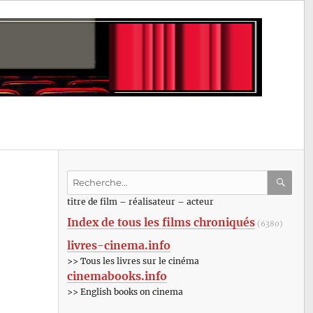
Recherche
pour
RECHE
OK
titre de film – réalisateur – acteur
:
Index de tous les films chroniqués
(6380)
livres-cinema.info
>> Tous les livres sur le cinéma
cinemabooks.info
>> English books on cinema