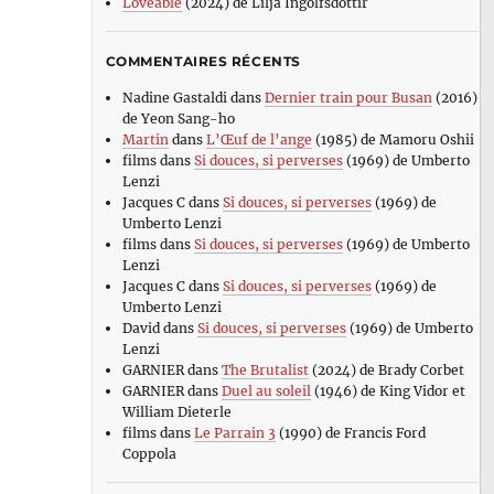
Loveable
(2024) de Lilja Ingolfsdottir
COMMENTAIRES RÉCENTS
Nadine Gastaldi
dans
Dernier train pour Busan
(2016)
de Yeon Sang-ho
Martin
dans
L’Œuf de l’ange
(1985) de Mamoru Oshii
films
dans
Si douces, si perverses
(1969) de Umberto
Lenzi
Jacques C
dans
Si douces, si perverses
(1969) de
Umberto Lenzi
films
dans
Si douces, si perverses
(1969) de Umberto
Lenzi
Jacques C
dans
Si douces, si perverses
(1969) de
Umberto Lenzi
David
dans
Si douces, si perverses
(1969) de Umberto
Lenzi
GARNIER
dans
The Brutalist
(2024) de Brady Corbet
GARNIER
dans
Duel au soleil
(1946) de King Vidor et
William Dieterle
films
dans
Le Parrain 3
(1990) de Francis Ford
Coppola