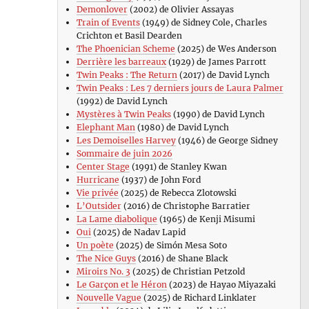
Demonlover
(2002) de Olivier Assayas
Train of Events
(1949) de Sidney Cole, Charles
Crichton et Basil Dearden
The Phoenician Scheme
(2025) de Wes Anderson
Derrière les barreaux
(1929) de James Parrott
Twin Peaks : The Return
(2017) de David Lynch
Twin Peaks : Les 7 derniers jours de Laura Palmer
(1992) de David Lynch
Mystères à Twin Peaks
(1990) de David Lynch
Elephant Man
(1980) de David Lynch
Les Demoiselles Harvey
(1946) de George Sidney
Sommaire de juin 2026
Center Stage
(1991) de Stanley Kwan
Hurricane
(1937) de John Ford
Vie privée
(2025) de Rebecca Zlotowski
L’Outsider
(2016) de Christophe Barratier
La Lame diabolique
(1965) de Kenji Misumi
Oui
(2025) de Nadav Lapid
Un poète
(2025) de Simón Mesa Soto
The Nice Guys
(2016) de Shane Black
Miroirs No. 3
(2025) de Christian Petzold
Le Garçon et le Héron
(2023) de Hayao Miyazaki
Nouvelle Vague
(2025) de Richard Linklater