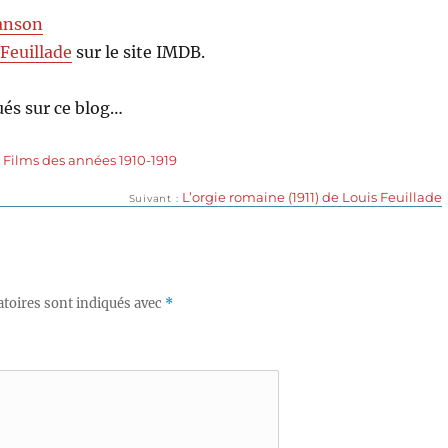
anson
 Feuillade
sur le site IMDB.
és sur ce blog…
,
Films des années 1910-1919
Publication
L’orgie romaine (1911) de Louis Feuillade
Suivant
suivante :
toires sont indiqués avec
*