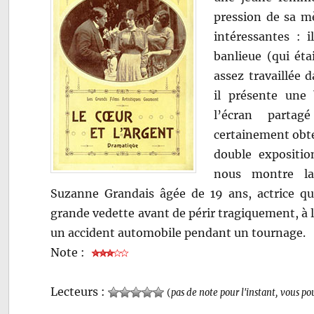
pression de sa m
intéressantes : 
banlieue (qui éta
assez travaillée 
il présente une b
l’écran parta
certainement obte
double expositio
nous montre la
Suzanne Grandais âgée de 19 ans, actrice qui
grande vedette avant de périr tragiquement, à l
un accident automobile pendant un tournage.
Note :
Lecteurs :
(
pas de note pour l'instant, vous po