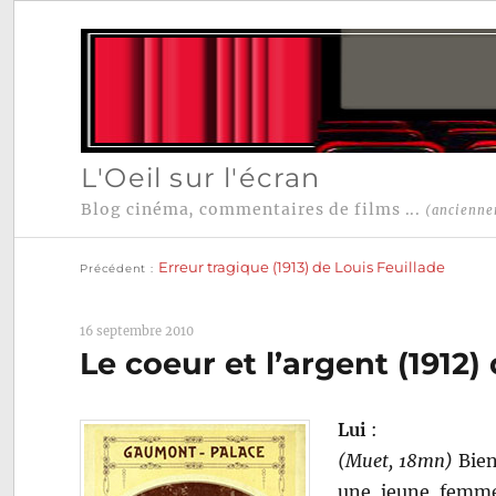
L'Oeil sur l'écran
Blog cinéma, commentaires de films ...
(ancienne
Publication
Navigation
précédente :
Erreur tragique (1913) de Louis Feuillade
Précédent
de
l’article
16 septembre 2010
Le coeur et l’argent (1912)
Lui
:
(Muet, 18mn)
Bien
une jeune femme