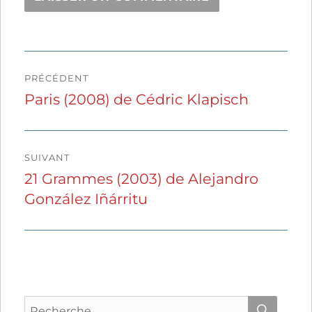
Navigation
PRÉCÉDENT
de
Paris (2008) de Cédric Klapisch
Publication
précédente :
l’article
SUIVANT
21 Grammes (2003) de Alejandro
Publication
González Iñárritu
suivante :
Recherche