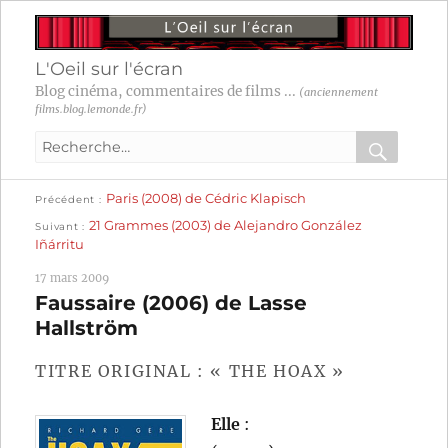
L'Oeil sur l'écran
Blog cinéma, commentaires de films ...
(anciennement
films.blog.lemonde.fr)
Recherche
pour
RECHER
OK
Publication
Navigation
Paris (2008) de Cédric Klapisch
:
Précédent
précédente :
Publication
21 Grammes (2003) de Alejandro González
Suivant
suivante :
de
Iñárritu
l’article
17 mars 2009
Faussaire (2006) de Lasse
Hallström
TITRE ORIGINAL : « THE HOAX »
Elle
: