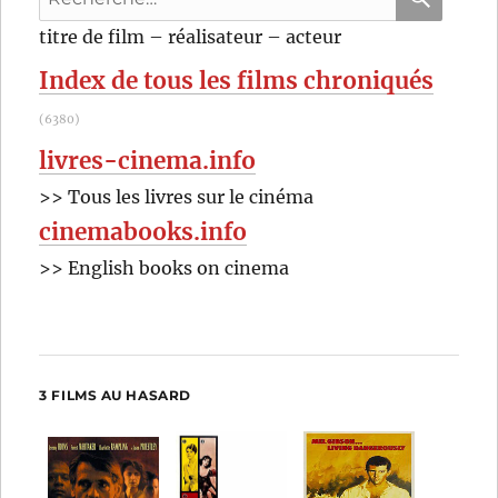
pour
RECHER
OK
titre de film – réalisateur – acteur
:
Index de tous les films chroniqués
(6380)
livres-cinema.info
>> Tous les livres sur le cinéma
cinemabooks.info
>> English books on cinema
3 FILMS AU HASARD