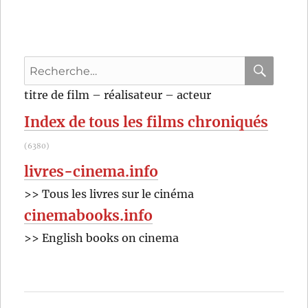
Recherche
pour
RECHER
OK
titre de film – réalisateur – acteur
:
Index de tous les films chroniqués
(6380)
livres-cinema.info
>> Tous les livres sur le cinéma
cinemabooks.info
>> English books on cinema