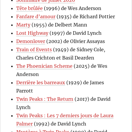
Tête brûlée
(1996) de Wes Anderson
Fanfare d’amour
(1935) de Richard Pottier
Marty
(1955) de Delbert Mann
Lost Highway
(1997) de David Lynch
Demonlover
(2002) de Olivier Assayas
Train of Events
(1949) de Sidney Cole,
Charles Crichton et Basil Dearden
The Phoenician Scheme
(2025) de Wes
Anderson
Derrière les barreaux
(1929) de James
Parrott
Twin Peaks : The Return
(2017) de David
Lynch
Twin Peaks : Les 7 derniers jours de Laura
Palmer
(1992) de David Lynch
Mystères à Twin Peaks
(1990) de David