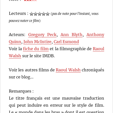
Lecteurs :
(
pas de note pour l'instant, vous
pouvez noter ce film
)
Acteurs:
Gregory Peck
,
Ann Blyth
,
Anthony
Quinn
,
John McIntire
,
Carl Esmond
Voir la
fiche du film
et la filmographie de
Raoul
Walsh
sur le site IMDB.
Voir les autres films de
Raoul Walsh
chroniqués
sur ce blog…
Remarques :
Le titre français est une mauvaise traduction
qui peut induire en erreur sur le style de film.
Le « monde dans les bras » dont il est question