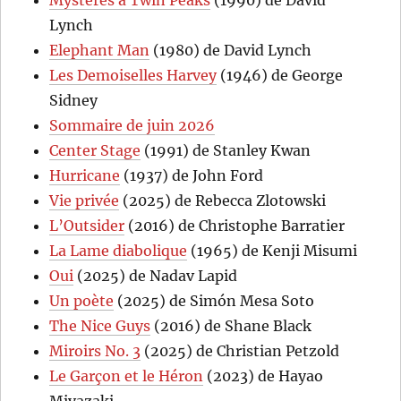
Lynch
Elephant Man
(1980) de David Lynch
Les Demoiselles Harvey
(1946) de George
Sidney
Sommaire de juin 2026
Center Stage
(1991) de Stanley Kwan
Hurricane
(1937) de John Ford
Vie privée
(2025) de Rebecca Zlotowski
L’Outsider
(2016) de Christophe Barratier
La Lame diabolique
(1965) de Kenji Misumi
Oui
(2025) de Nadav Lapid
Un poète
(2025) de Simón Mesa Soto
The Nice Guys
(2016) de Shane Black
Miroirs No. 3
(2025) de Christian Petzold
Le Garçon et le Héron
(2023) de Hayao
Miyazaki