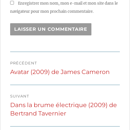
Enregistrer mon nom, mon e-mail et mon site dans le
navigateur pour mon prochain commentaire.
Navigation
PRÉCÉDENT
de
Avatar (2009) de James Cameron
Publication
précédente :
l’article
SUIVANT
Dans la brume électrique (2009) de
Publication
Bertrand Tavernier
suivante :