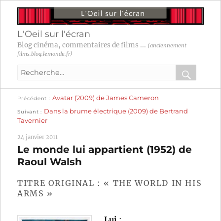
L'Oeil sur l'écran
Blog cinéma, commentaires de films ...
(anciennement
films.blog.lemonde.fr)
Recherche
pour
RECHER
OK
Publication
Navigation
Avatar (2009) de James Cameron
:
Précédent
précédente :
Publication
Dans la brume électrique (2009) de Bertrand
Suivant
suivante :
de
Tavernier
l’article
24 janvier 2011
Le monde lui appartient (1952) de
Raoul Walsh
TITRE ORIGINAL : « THE WORLD IN HIS
ARMS »
Lui
: