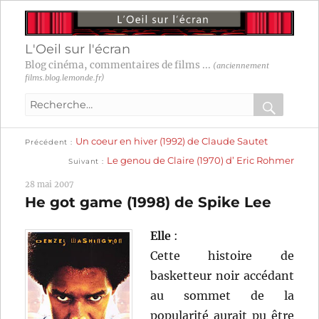
L'Oeil sur l'écran
Blog cinéma, commentaires de films ...
(anciennement
films.blog.lemonde.fr)
Recherche
pour
RECHER
OK
Publication
Navigation
Un coeur en hiver (1992) de Claude Sautet
:
Précédent
précédente :
Publication
Le genou de Claire (1970) d’ Eric Rohmer
Suivant
suivante :
de
28 mai 2007
l’article
He got game (1998) de Spike Lee
Elle
:
Cette histoire de
basketteur noir accédant
au sommet de la
popularité aurait pu être