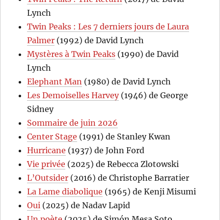
Lynch
Twin Peaks : Les 7 derniers jours de Laura
Palmer
(1992) de David Lynch
Mystères à Twin Peaks
(1990) de David
Lynch
Elephant Man
(1980) de David Lynch
Les Demoiselles Harvey
(1946) de George
Sidney
Sommaire de juin 2026
Center Stage
(1991) de Stanley Kwan
Hurricane
(1937) de John Ford
Vie privée
(2025) de Rebecca Zlotowski
L’Outsider
(2016) de Christophe Barratier
La Lame diabolique
(1965) de Kenji Misumi
Oui
(2025) de Nadav Lapid
Un poète
(2025) de Simón Mesa Soto