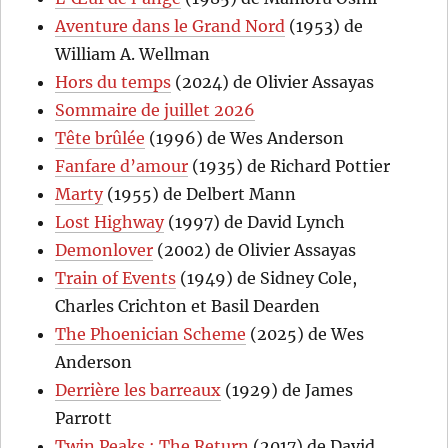
Aventure dans le Grand Nord
(1953) de
William A. Wellman
Hors du temps
(2024) de Olivier Assayas
Sommaire de juillet 2026
Tête brûlée
(1996) de Wes Anderson
Fanfare d’amour
(1935) de Richard Pottier
Marty
(1955) de Delbert Mann
Lost Highway
(1997) de David Lynch
Demonlover
(2002) de Olivier Assayas
Train of Events
(1949) de Sidney Cole,
Charles Crichton et Basil Dearden
The Phoenician Scheme
(2025) de Wes
Anderson
Derrière les barreaux
(1929) de James
Parrott
Twin Peaks : The Return
(2017) de David