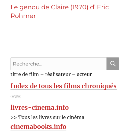
Le genou de Claire (1970) d’ Eric
Publication
Rohmer
suivante :
Recherche
pour
RECHER
OK
titre de film – réalisateur – acteur
:
Index de tous les films chroniqués
(6380)
livres-cinema.info
>> Tous les livres sur le cinéma
cinemabooks.info