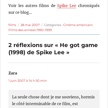
Voir les autres films de
Spike Lee
chroniqués
sur ce blog…
Auteur
Publié
Catégories
films
28 mai 2007
Catégories :
Cinéma américain
,
le
Films des années 1990-1999
2 réflexions sur « He got game
(1998) de Spike Lee »
Zara
dit :
1 juin 2007 à 14 h 50 min
La seule chose dont je me souviens, hormis
le côté interminable de ce film, est