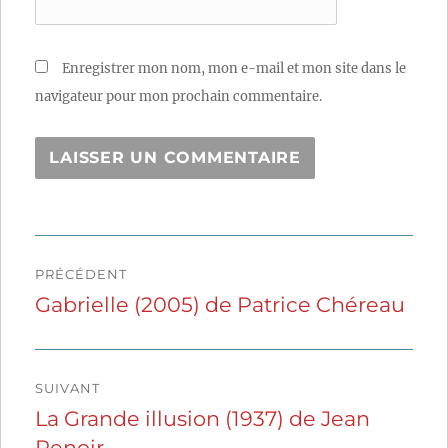
Enregistrer mon nom, mon e-mail et mon site dans le
navigateur pour mon prochain commentaire.
Navigation
PRÉCÉDENT
de
Gabrielle (2005) de Patrice Chéreau
Publication
précédente :
l’article
SUIVANT
La Grande illusion (1937) de Jean
Publication
Renoir
suivante :