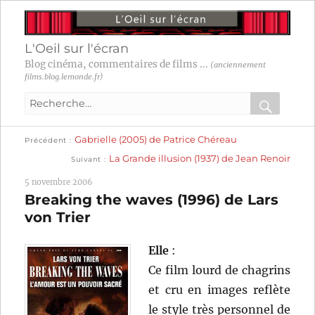
L'Oeil sur l'écran
Blog cinéma, commentaires de films ...
(anciennement
films.blog.lemonde.fr)
Recherche
pour
RECHER
OK
Publication
Navigation
Gabrielle (2005) de Patrice Chéreau
:
Précédent
précédente :
Publication
La Grande illusion (1937) de Jean Renoir
Suivant
suivante :
de
5 novembre 2006
l’article
Breaking the waves (1996) de Lars
von Trier
Elle
:
Ce film lourd de chagrins
et cru en images reflète
le style très personnel de