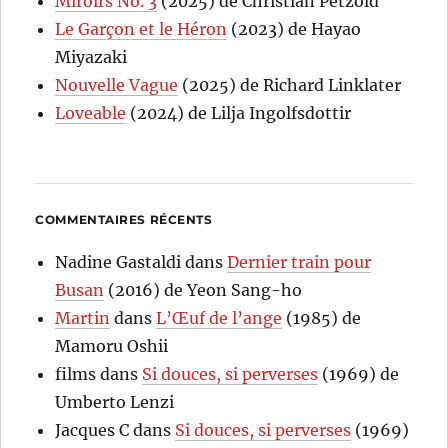
Miroirs No. 3
(2025) de Christian Petzold
Le Garçon et le Héron
(2023) de Hayao
Miyazaki
Nouvelle Vague
(2025) de Richard Linklater
Loveable
(2024) de Lilja Ingolfsdottir
COMMENTAIRES RÉCENTS
Nadine Gastaldi
dans
Dernier train pour
Busan
(2016) de Yeon Sang-ho
Martin
dans
L’Œuf de l’ange
(1985) de
Mamoru Oshii
films
dans
Si douces, si perverses
(1969) de
Umberto Lenzi
Jacques C
dans
Si douces, si perverses
(1969)