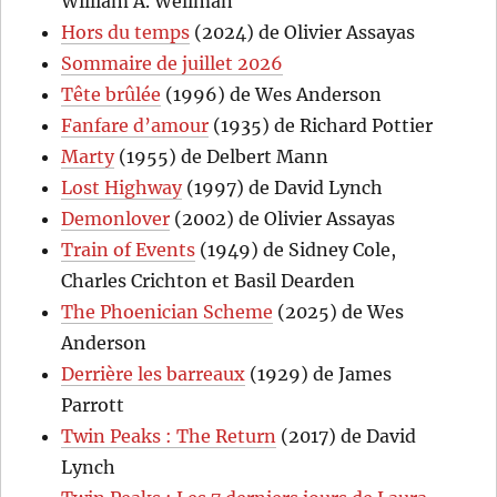
William A. Wellman
Hors du temps
(2024) de Olivier Assayas
Sommaire de juillet 2026
Tête brûlée
(1996) de Wes Anderson
Fanfare d’amour
(1935) de Richard Pottier
Marty
(1955) de Delbert Mann
Lost Highway
(1997) de David Lynch
Demonlover
(2002) de Olivier Assayas
Train of Events
(1949) de Sidney Cole,
Charles Crichton et Basil Dearden
The Phoenician Scheme
(2025) de Wes
Anderson
Derrière les barreaux
(1929) de James
Parrott
Twin Peaks : The Return
(2017) de David
Lynch