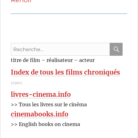
Recherche
pour
RECHER
OK
titre de film – réalisateur – acteur
:
Index de tous les films chroniqués
(6380)
livres-cinema.info
>> Tous les livres sur le cinéma
cinemabooks.info
>> English books on cinema