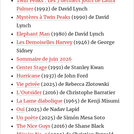
Twin Peaks : Les 7 derniers jours de Laura
Palmer
(1992) de David Lynch
Mystères à Twin Peaks
(1990) de David
Lynch
Elephant Man
(1980) de David Lynch
Les Demoiselles Harvey
(1946) de George
Sidney
Sommaire de juin 2026
Center Stage
(1991) de Stanley Kwan
Hurricane
(1937) de John Ford
Vie privée
(2025) de Rebecca Zlotowski
L’Outsider
(2016) de Christophe Barratier
La Lame diabolique
(1965) de Kenji Misumi
Oui
(2025) de Nadav Lapid
Un poète
(2025) de Simón Mesa Soto
The Nice Guys
(2016) de Shane Black