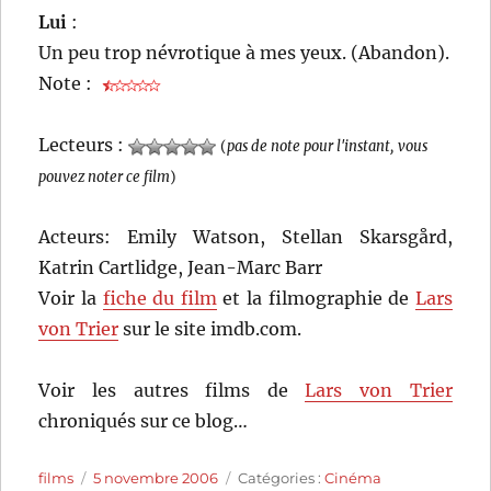
Lui
:
Un peu trop névrotique à mes yeux. (Abandon).
Note :
Lecteurs :
(
pas de note pour l'instant, vous
pouvez noter ce film
)
Acteurs: Emily Watson, Stellan Skarsgård,
Katrin Cartlidge, Jean-Marc Barr
Voir la
fiche du film
et la filmographie de
Lars
von Trier
sur le site imdb.com.
Voir les autres films de
Lars von Trier
chroniqués sur ce blog…
Auteur
Publié
Catégories
films
5 novembre 2006
Catégories :
Cinéma