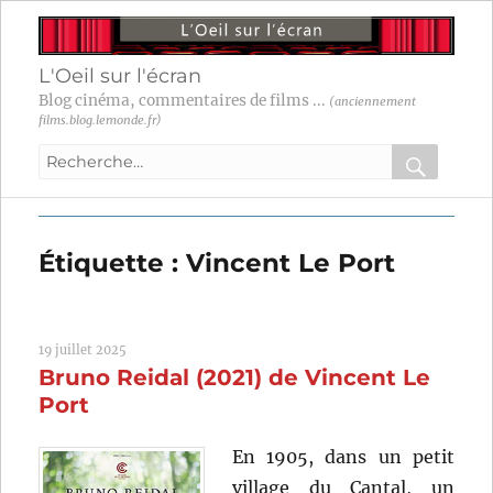
L'Oeil sur l'écran
Blog cinéma, commentaires de films ...
(anciennement
films.blog.lemonde.fr)
Recherche
pour
RECHER
OK
:
Étiquette :
Vincent Le Port
19 juillet 2025
Bruno Reidal (2021) de Vincent Le
Port
En 1905, dans un petit
village du Cantal, un