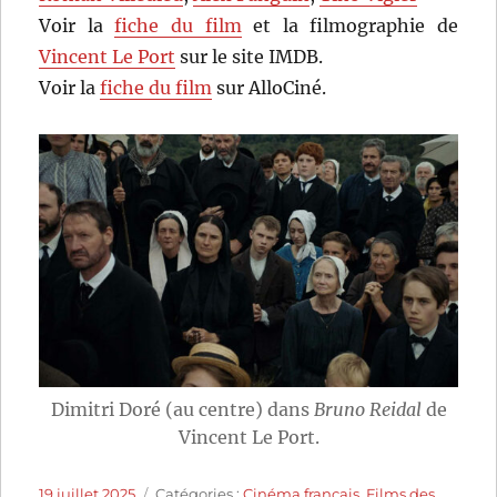
Voir la
fiche du film
et la filmographie de
Vincent Le Port
sur le site IMDB.
Voir la
fiche du film
sur AlloCiné.
Dimitri Doré (au centre) dans
Bruno Reidal
de
Vincent Le Port.
Publié
Catégories
19 juillet 2025
Catégories :
Cinéma français
,
Films des