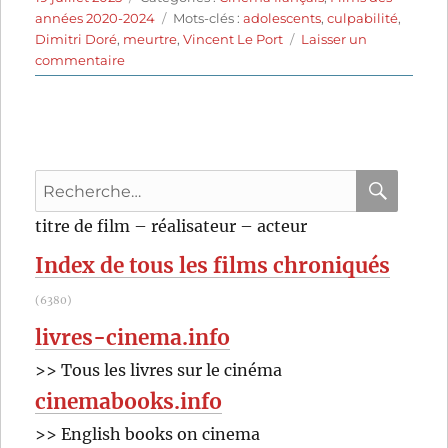
le
Étiquettes
années 2020-2024
Mots-clés :
adolescents
,
culpabilité
,
Dimitri Doré
,
meurtre
,
Vincent Le Port
Laisser un
sur
commentaire
Bruno
Reidal
(2021)
de
Vincent
Recherche
Le
Port
pour
RECHER
OK
titre de film – réalisateur – acteur
:
Index de tous les films chroniqués
(6380)
livres-cinema.info
>> Tous les livres sur le cinéma
cinemabooks.info
>> English books on cinema