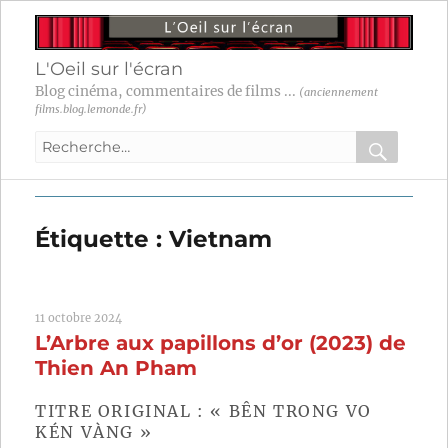
L'Oeil sur l'écran
Blog cinéma, commentaires de films ...
(anciennement
films.blog.lemonde.fr)
Recherche
pour
RECHER
OK
:
Étiquette :
Vietnam
11 octobre 2024
L’Arbre aux papillons d’or (2023) de
Thien An Pham
TITRE ORIGINAL : « BÊN TRONG VO
KÉN VÀNG »