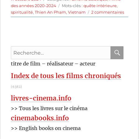
le
Étiquettes
des années 2020-2024
Mots-clés :
quête intérieure
,
sur
spiritualité
,
Thien An Pham
,
Vietnam
2 commentaires
L’Arbre
aux
papillo
d’or
(2023)
Recherche
de
Thien
pour
RECHER
OK
titre de film – réalisateur – acteur
An
:
Pham
Index de tous les films chroniqués
(6382)
livres-cinema.info
>> Tous les livres sur le cinéma
cinemabooks.info
>> English books on cinema