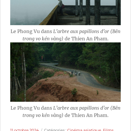
Le Phong Vu dans
L’arbre aux papillons d’or (Bên
trong vo kén vàng)
de Thien An Pham.
Le Phong Vu dans
L’arbre aux papillons d’or (Bên
trong vo kén vàng)
de Thien An Pham.
Publié
Catégories
11 octobre 2024
Catégories :
Cinéma asiatique
,
Films