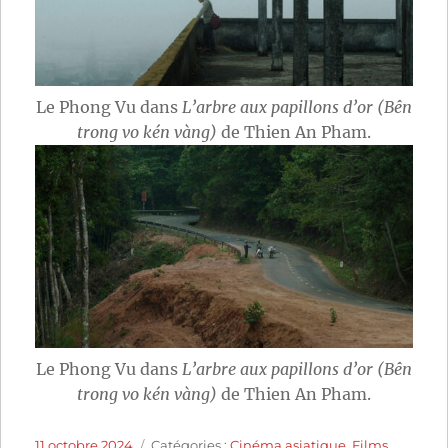
Le Phong Vu dans
L’arbre aux papillons d’or (Bên
trong vo kén vàng)
de Thien An Pham.
Le Phong Vu dans
L’arbre aux papillons d’or (Bên
trong vo kén vàng)
de Thien An Pham.
Publié
Catégories
11 octobre 2024
Catégories :
Cinéma asiatique
,
Films