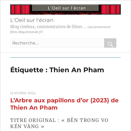
L'Oeil sur l'écran
Blog cinéma, commentaires de films ...
(anciennement
films.blog.lemonde.fr)
Recherche
pour
RECHER
OK
:
Étiquette :
Thien An Pham
11 octobre 2024
L’Arbre aux papillons d’or (2023) de
Thien An Pham
TITRE ORIGINAL : « BÊN TRONG VO
KÉN VÀNG »