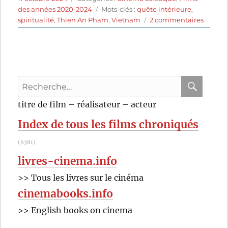
le
Étiquettes
des années 2020-2024
Mots-clés :
quête intérieure
,
sur
spiritualité
,
Thien An Pham
,
Vietnam
2 commentaires
L’Arbre
aux
papillo
d’or
(2023)
Recherche
de
Thien
pour
RECHER
OK
titre de film – réalisateur – acteur
An
:
Pham
Index de tous les films chroniqués
(6381)
livres-cinema.info
>> Tous les livres sur le cinéma
cinemabooks.info
>> English books on cinema