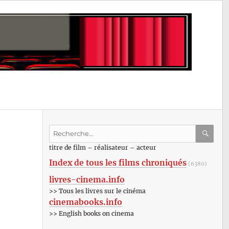
Recherche
pour
RECHE
OK
titre de film – réalisateur – acteur
:
Index de tous les films chroniqués
(6380)
livres-cinema.info
>> Tous les livres sur le cinéma
cinemabooks.info
>> English books on cinema