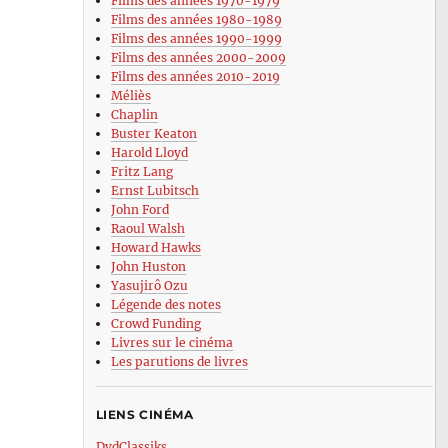
Films des années 1970-1979
Films des années 1980-1989
Films des années 1990-1999
Films des années 2000-2009
Films des années 2010-2019
Méliès
Chaplin
Buster Keaton
Harold Lloyd
Fritz Lang
Ernst Lubitsch
John Ford
Raoul Walsh
Howard Hawks
John Huston
Yasujirô Ozu
Légende des notes
Crowd Funding
Livres sur le cinéma
Les parutions de livres
LIENS CINÉMA
DvdClassiks