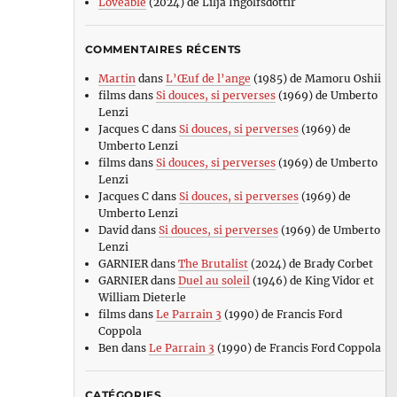
Loveable
(2024) de Lilja Ingolfsdottir
COMMENTAIRES RÉCENTS
Martin
dans
L’Œuf de l’ange
(1985) de Mamoru Oshii
films
dans
Si douces, si perverses
(1969) de Umberto
Lenzi
Jacques C
dans
Si douces, si perverses
(1969) de
Umberto Lenzi
films
dans
Si douces, si perverses
(1969) de Umberto
Lenzi
Jacques C
dans
Si douces, si perverses
(1969) de
Umberto Lenzi
David
dans
Si douces, si perverses
(1969) de Umberto
Lenzi
GARNIER
dans
The Brutalist
(2024) de Brady Corbet
GARNIER
dans
Duel au soleil
(1946) de King Vidor et
William Dieterle
films
dans
Le Parrain 3
(1990) de Francis Ford
Coppola
Ben
dans
Le Parrain 3
(1990) de Francis Ford Coppola
CATÉGORIES