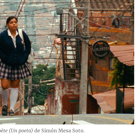
ète (Un poeta)
de Simón Mesa Soto.