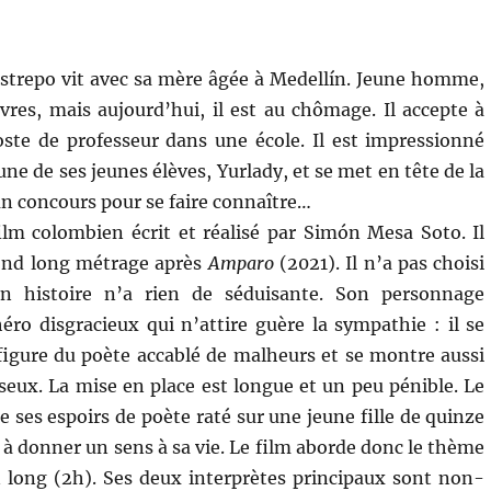
strepo vit avec sa mère âgée à Medellín. Jeune homme,
ivres, mais aujourd’hui, il est au chômage. Il accepte à
ste de professeur dans une école. Il est impressionné
ne de ses jeunes élèves, Yurlady, et se met en tête de la
 un concours pour se faire connaître…
ilm colombien écrit et réalisé par Simón Mesa Soto. Il
cond long métrage après
Amparo
(2021). Il n’a pas choisi
son histoire n’a rien de séduisante. Son personnage
héro disgracieux qui n’attire guère la sympathie : il se
figure du poète accablé de malheurs et se montre aussi
seux. La mise en place est longue et un peu pénible. Le
e ses espoirs de poète raté sur une jeune fille de quinze
i à donner un sens à sa vie. Le film aborde donc le thème
n long (2h). Ses deux interprètes principaux sont non-