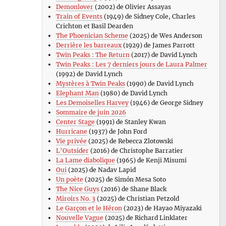
Demonlover
(2002) de Olivier Assayas
Train of Events
(1949) de Sidney Cole, Charles
Crichton et Basil Dearden
The Phoenician Scheme
(2025) de Wes Anderson
Derrière les barreaux
(1929) de James Parrott
Twin Peaks : The Return
(2017) de David Lynch
Twin Peaks : Les 7 derniers jours de Laura Palmer
(1992) de David Lynch
Mystères à Twin Peaks
(1990) de David Lynch
Elephant Man
(1980) de David Lynch
Les Demoiselles Harvey
(1946) de George Sidney
Sommaire de juin 2026
Center Stage
(1991) de Stanley Kwan
Hurricane
(1937) de John Ford
Vie privée
(2025) de Rebecca Zlotowski
L’Outsider
(2016) de Christophe Barratier
La Lame diabolique
(1965) de Kenji Misumi
Oui
(2025) de Nadav Lapid
Un poète
(2025) de Simón Mesa Soto
The Nice Guys
(2016) de Shane Black
Miroirs No. 3
(2025) de Christian Petzold
Le Garçon et le Héron
(2023) de Hayao Miyazaki
Nouvelle Vague
(2025) de Richard Linklater