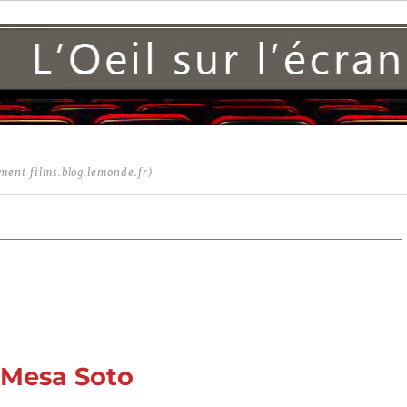
ment films.blog.lemonde.fr)
 Mesa Soto