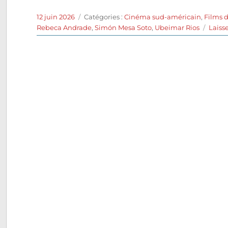
Publié
Catégories
12 juin 2026
Catégories :
Cinéma sud-américain
,
Films 
le
Rebeca Andrade
,
Simón Mesa Soto
,
Ubeimar Rios
Laiss