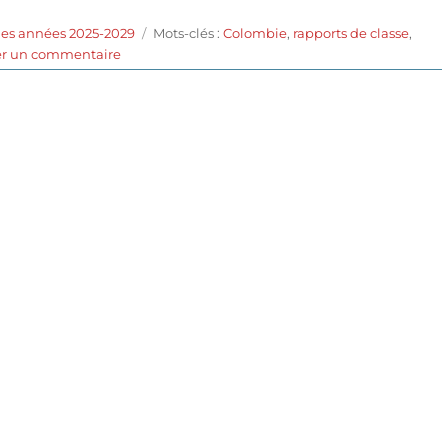
Étiquettes
des années 2025-2029
Mots-clés :
Colombie
,
rapports de classe
,
sur
er un commentaire
Un
poète
(2025)
de
Simón
Mesa
Soto