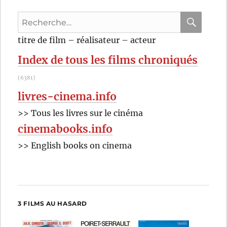
Simón
Recherche
Mesa
Soto
pour
RECHER
OK
titre de film – réalisateur – acteur
:
Index de tous les films chroniqués
(6381)
livres-cinema.info
>> Tous les livres sur le cinéma
cinemabooks.info
>> English books on cinema
3 FILMS AU HASARD