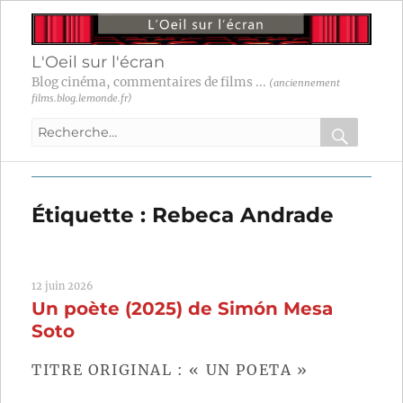
L'Oeil sur l'écran
Blog cinéma, commentaires de films ...
(anciennement
films.blog.lemonde.fr)
Recherche
pour
RECHER
OK
:
Étiquette :
Rebeca Andrade
12 juin 2026
Un poète (2025) de Simón Mesa
Soto
TITRE ORIGINAL : « UN POETA »