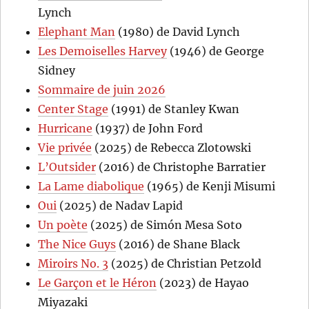
Lynch
Elephant Man
(1980) de David Lynch
Les Demoiselles Harvey
(1946) de George
Sidney
Sommaire de juin 2026
Center Stage
(1991) de Stanley Kwan
Hurricane
(1937) de John Ford
Vie privée
(2025) de Rebecca Zlotowski
L’Outsider
(2016) de Christophe Barratier
La Lame diabolique
(1965) de Kenji Misumi
Oui
(2025) de Nadav Lapid
Un poète
(2025) de Simón Mesa Soto
The Nice Guys
(2016) de Shane Black
Miroirs No. 3
(2025) de Christian Petzold
Le Garçon et le Héron
(2023) de Hayao
Miyazaki