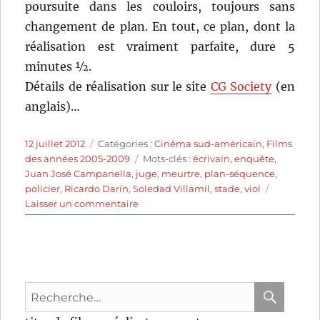
poursuite dans les couloirs, toujours sans
changement de plan. En tout, ce plan, dont la
réalisation est vraiment parfaite, dure 5
minutes ½.
Détails de réalisation sur le site
CG Society
(en
anglais)…
Publié
Catégories
12 juillet 2012
Catégories :
Cinéma sud-américain
,
Films
le
Étiquettes
des années 2005-2009
Mots-clés :
écrivain
,
enquête
,
Juan José Campanella
,
juge
,
meurtre
,
plan-séquence
,
policier
,
Ricardo Darín
,
Soledad Villamil
,
stade
,
viol
sur
Laisser un commentaire
Dans
ses
yeux
(2009)
de
Recherche
Juan
José
pour
RECHER
OK