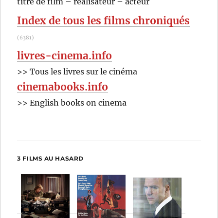
titre de film – réalisateur – acteur
Campanella
:
Index de tous les films chroniqués
(6381)
livres-cinema.info
>> Tous les livres sur le cinéma
cinemabooks.info
>> English books on cinema
3 FILMS AU HASARD