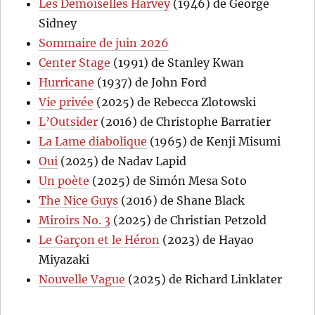
Les Demoiselles Harvey
(1946) de George
Sidney
Sommaire de juin 2026
Center Stage
(1991) de Stanley Kwan
Hurricane
(1937) de John Ford
Vie privée
(2025) de Rebecca Zlotowski
L’Outsider
(2016) de Christophe Barratier
La Lame diabolique
(1965) de Kenji Misumi
Oui
(2025) de Nadav Lapid
Un poète
(2025) de Simón Mesa Soto
The Nice Guys
(2016) de Shane Black
Miroirs No. 3
(2025) de Christian Petzold
Le Garçon et le Héron
(2023) de Hayao
Miyazaki
Nouvelle Vague
(2025) de Richard Linklater