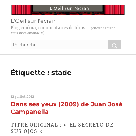
L'Oeil sur l'écran
Blog cinéma, commentaires de films ...
(anciennement
films.blog.lemonde.fr)
Recherche
pour
RECHER
OK
:
Étiquette :
stade
12 juillet 2012
Dans ses yeux (2009) de Juan José
Campanella
TITRE ORIGINAL : « EL SECRETO DE
SUS OJOS »