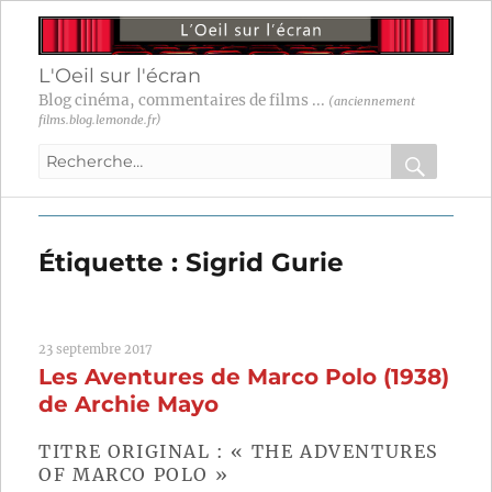
L'Oeil sur l'écran
Blog cinéma, commentaires de films ...
(anciennement
films.blog.lemonde.fr)
Recherche
pour
RECHER
OK
:
Étiquette :
Sigrid Gurie
23 septembre 2017
Les Aventures de Marco Polo (1938)
de Archie Mayo
TITRE ORIGINAL : « THE ADVENTURES
OF MARCO POLO »