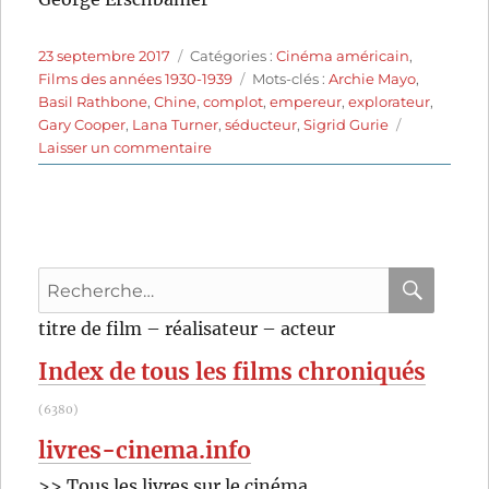
Publié
Catégories
23 septembre 2017
Catégories :
Cinéma américain
,
le
Étiquettes
Films des années 1930-1939
Mots-clés :
Archie Mayo
,
Basil Rathbone
,
Chine
,
complot
,
empereur
,
explorateur
,
Gary Cooper
,
Lana Turner
,
séducteur
,
Sigrid Gurie
sur
Laisser un commentaire
Les
Aventures
de
Marco
Polo
Recherche
(1938)
de
pour
RECHER
OK
titre de film – réalisateur – acteur
Archie
:
Mayo
Index de tous les films chroniqués
(6380)
livres-cinema.info
>> Tous les livres sur le cinéma