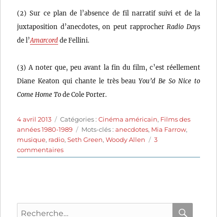
(2) Sur ce plan de l’absence de fil narratif suivi et de la
juxtaposition d’anecdotes, on peut rapprocher
Radio Days
de l’
Amarcord
de Fellini.
(3) A noter que, peu avant la fin du film, c’est réellement
Diane Keaton qui chante le très beau
You’d Be So Nice to
Come Home To
de Cole Porter.
Publié
Catégories
4 avril 2013
Catégories :
Cinéma américain
,
Films des
le
Étiquettes
années 1980-1989
Mots-clés :
anecdotes
,
Mia Farrow
,
musique
,
radio
,
Seth Green
,
Woody Allen
3
sur
commentaires
Radio
Days
(1987)
de
Woody
Recherche
Allen