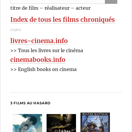
pour
RECHER
OK
titre de film – réalisateur – acteur
:
Index de tous les films chroniqués
(6380)
livres-cinema.info
>> Tous les livres sur le cinéma
cinemabooks.info
>> English books on cinema
3 FILMS AU HASARD