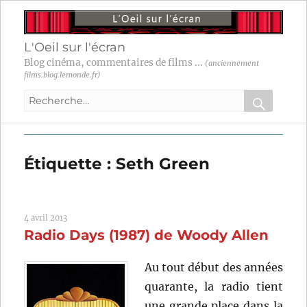
L'Oeil sur l'écran
Blog cinéma, commentaires de films ...
(anciennement
films.blog.lemonde.fr)
Recherche
pour
RECHER
OK
:
Étiquette :
Seth Green
4 avril 2013
Radio Days (1987) de Woody Allen
Au tout début des années
quarante, la radio tient
une grande place dans la