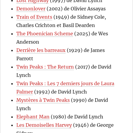
Lost Highway
(1997) de David Lynch
Demonlover
(2002) de Olivier Assayas
Train of Events
(1949) de Sidney Cole,
Charles Crichton et Basil Dearden
The Phoenician Scheme
(2025) de Wes
Anderson
Derrière les barreaux
(1929) de James
Parrott
Twin Peaks : The Return
(2017) de David
Lynch
Twin Peaks : Les 7 derniers jours de Laura
Palmer
(1992) de David Lynch
Mystères à Twin Peaks
(1990) de David
Lynch
Elephant Man
(1980) de David Lynch
Les Demoiselles Harvey
(1946) de George