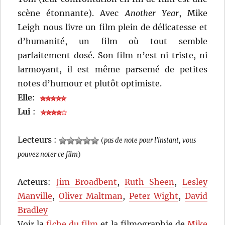
scène étonnante). Avec
Another Year
, Mike
Leigh nous livre un film plein de délicatesse et
d’humanité, un film où tout semble
parfaitement dosé. Son film n’est ni triste, ni
larmoyant, il est même parsemé de petites
notes d’humour et plutôt optimiste.
Elle
:
Lui
:
Lecteurs :
(
pas de note pour l'instant, vous
pouvez noter ce film
)
Acteurs:
Jim Broadbent
,
Ruth Sheen
,
Lesley
Manville
,
Oliver Maltman
,
Peter Wight
,
David
Bradley
Voir la
fiche du film
et la filmographie de
Mike