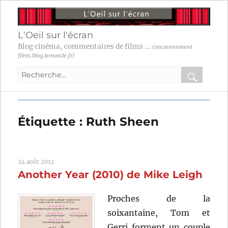
L'Oeil sur l'écran
Blog cinéma, commentaires de films ...
(anciennement
films.blog.lemonde.fr)
Recherche
pour
RECHER
OK
:
Étiquette :
Ruth Sheen
24 août 2012
Another Year (2010) de Mike Leigh
Proches de la
soixantaine, Tom et
Gerri forment un couple