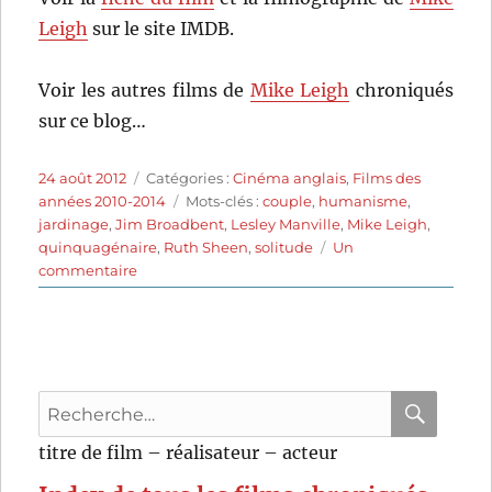
Leigh
sur le site IMDB.
Voir les autres films de
Mike Leigh
chroniqués
sur ce blog…
Publié
Catégories
24 août 2012
Catégories :
Cinéma anglais
,
Films des
le
Étiquettes
années 2010-2014
Mots-clés :
couple
,
humanisme
,
jardinage
,
Jim Broadbent
,
Lesley Manville
,
Mike Leigh
,
quinquagénaire
,
Ruth Sheen
,
solitude
Un
sur
commentaire
Another
Year
(2010)
de
Mike
Recherche
Leigh
pour
RECHER
OK
titre de film – réalisateur – acteur
: