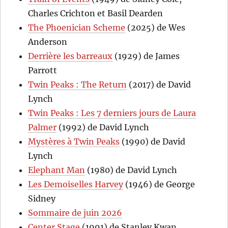
Charles Crichton et Basil Dearden
The Phoenician Scheme
(2025) de Wes
Anderson
Derrière les barreaux
(1929) de James
Parrott
Twin Peaks : The Return
(2017) de David
Lynch
Twin Peaks : Les 7 derniers jours de Laura
Palmer
(1992) de David Lynch
Mystères à Twin Peaks
(1990) de David
Lynch
Elephant Man
(1980) de David Lynch
Les Demoiselles Harvey
(1946) de George
Sidney
Sommaire de juin 2026
Center Stage
(1991) de Stanley Kwan