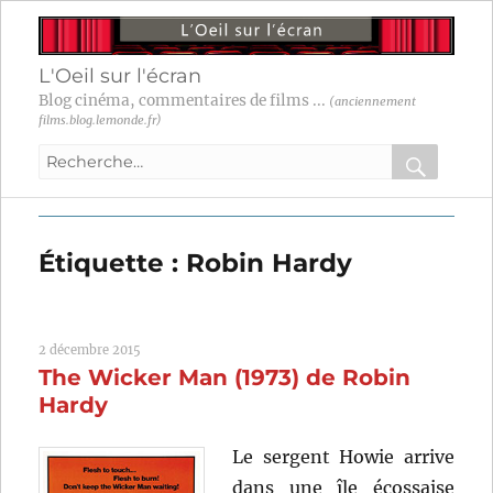
L'Oeil sur l'écran
Blog cinéma, commentaires de films ...
(anciennement
films.blog.lemonde.fr)
Recherche
pour
RECHER
OK
:
Étiquette :
Robin Hardy
2 décembre 2015
The Wicker Man (1973) de Robin
Hardy
Le sergent Howie arrive
dans une île écossaise