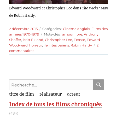
Edward Woodward et Christopher Lee dans
The Wicker Man
de Robin Hardy.
Publié
Catégories
2 décembre 2015
Catégories :
Cinéma anglais
,
Films des
le
Étiquettes
années 1970-1979
Mots-clés :
amour libre
,
Anthony
Shaffer
,
Britt Ekland
,
Christopher Lee
,
Ecosse
,
Edward
Woodward
,
horreur
,
ile
,
rites paiens
,
Robin Hardy
2
sur
commentaires
The
Wicker
Man
(1973)
de
Recherche
Robin
Hardy
pour
RECHER
OK
titre de film – réalisateur – acteur
:
Index de tous les films chroniqués
(6381)