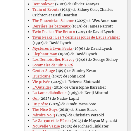
Demonlover
(2002) de Olivier Assayas
Train of Events
(1949) de Sidney Cole, Charles
Crichton et Basil Dearden
The Phoenician Scheme
(2025) de Wes Anderson
Derrière les barreaux
(1929) de James Parrott
Twin Peaks : The Return
(2017) de David Lynch
Twin Peaks : Les 7 derniers jours de Laura Palmer
(1992) de David Lynch
Mystères à Twin Peaks
(1990) de David Lynch
Elephant Man
(1980) de David Lynch
Les Demoiselles Harvey
(1946) de George Sidney
Sommaire de juin 2026
Center Stage
(1991) de Stanley Kwan
Hurricane
(1937) de John Ford
Vie privée
(2025) de Rebecca Zlotowski
L’Outsider
(2016) de Christophe Barratier
La Lame diabolique
(1965) de Kenji Misumi
Oui
(2025) de Nadav Lapid
Un poète
(2025) de Simón Mesa Soto
The Nice Guys
(2016) de Shane Black
Miroirs No. 3
(2025) de Christian Petzold
Le Garçon et le Héron
(2023) de Hayao Miyazaki
Nouvelle Vague
(2025) de Richard Linklater