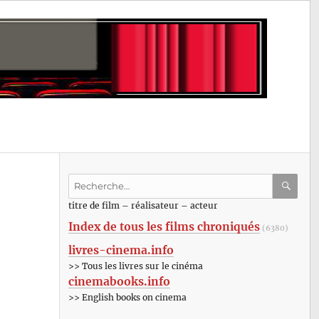
Recherche
pour
RECHE
OK
titre de film – réalisateur – acteur
:
Index de tous les films chroniqués
(6380)
livres-cinema.info
>> Tous les livres sur le cinéma
cinemabooks.info
>> English books on cinema