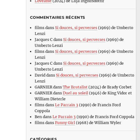
Loveable
(2024) de Lilja Ingolfsdottir
COMMENTAIRES RÉCENTS
films
dans
Si douces, si perverses
(1969) de Umberto
Lenzi
Jacques C
dans
Si douces, si perverses
(1969) de
Umberto Lenzi
films
dans
Si douces, si perverses
(1969) de Umberto
Lenzi
Jacques C
dans
Si douces, si perverses
(1969) de
Umberto Lenzi
David
dans
Si douces, si perverses
(1969) de Umberto
Lenzi
GARNIER
dans
The Brutalist
(2024) de Brady Corbet
GARNIER
dans
Duel au soleil
(1946) de King Vidor et
William Dieterle
films
dans
Le Parrain 3
(1990) de Francis Ford
Coppola
Ben
dans
Le Parrain 3
(1990) de Francis Ford Coppola
films
dans
Funny Girl
(1968) de William Wyler
CATÉGORIES