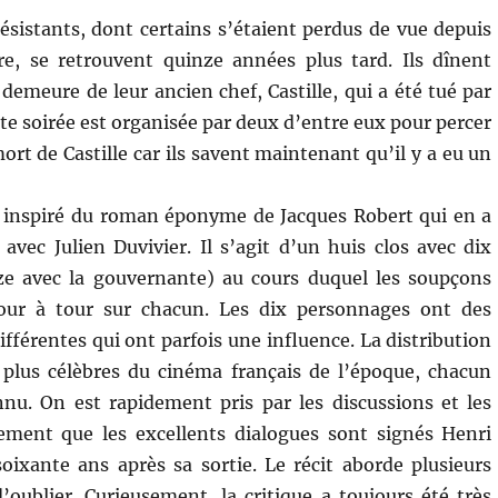
sistants, dont certains s’étaient perdus de vue depuis
re, se retrouvent quinze années plus tard. Ils dînent
demeure de leur ancien chef, Castille, qui a été tué par
te soirée est organisée par deux d’entre eux pour percer
ort de Castille car ils savent maintenant qu’il y a eu un
 inspiré du roman éponyme de Jacques Robert qui en a
 avec Julien Duvivier. Il s’agit d’un huis clos avec dix
e avec la gouvernante) au cours duquel les soupçons
our à tour sur chacun. Les dix personnages ont des
ifférentes qui ont parfois une influence. La distribution
 plus célèbres du cinéma français de l’époque, chacun
onnu. On est rapidement pris par les discussions et les
lement que les excellents dialogues sont signés Henri
oixante ans après sa sortie. Le récit aborde plusieurs
’oublier. Curieusement, la critique a toujours été très