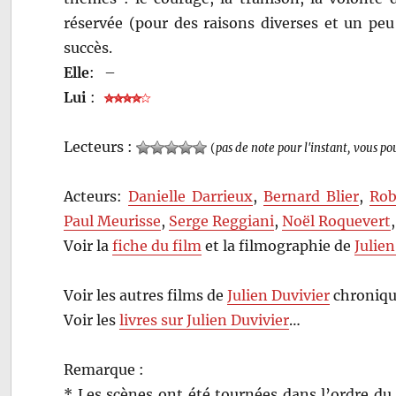
réservée (pour des raisons diverses et un peu
succès.
Elle
:
–
Lui
:
Lecteurs :
(
pas de note pour l'instant, vous po
Acteurs:
Danielle Darrieux
,
Bernard Blier
,
Rob
Paul Meurisse
,
Serge Reggiani
,
Noël Roquevert
Voir la
fiche du film
et la filmographie de
Julien
Voir les autres films de
Julien Duvivier
chroniqu
Voir les
livres sur Julien Duvivier
…
Remarque :
* Les scènes ont été tournées dans l’ordre du