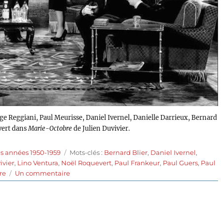
rge Reggiani, Paul Meurisse, Daniel Ivernel, Danielle Darrieux, Bernard
evert dans
Marie-Octobre
de Julien Duvivier.
Étiquettes
es années 1950-1959
Mots-clés :
Bernard Blier
,
Daniel Ivernel
,
ivier
,
Lino Ventura
,
Noël Roquevert
,
Paul Frankeur
,
Paul Guers
,
Paul
sur
tre
Un commentaire
Marie-
Octobre
(1959)
de