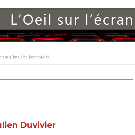
ment films.blog.lemonde.fr)
lien Duvivier