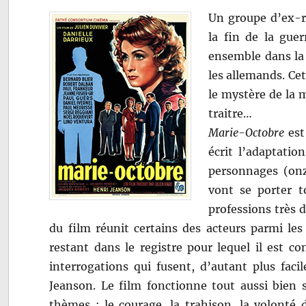
Un groupe d’ex-ré
la fin de la guer
ensemble dans la 
les allemands. Cet
le mystère de la m
traitre…
Marie-Octobre
est
écrit l’adaptation
personnages (onz
vont se porter t
professions très d
du film réunit certains des acteurs parmi les
restant dans le registre pour lequel il est c
interrogations qui fusent, d’autant plus faci
Jeanson. Le film fonctionne tout aussi bien s
thèmes : le courage, la trahison, la volonté d