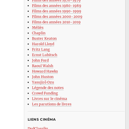
Films des années 1970-1979
Films des années 1980-1989
Films des années 1990-1999
Films des années 2000-2009
Films des années 2010-2019
Méliès
Chaplin
Buster Keaton
Harold Lloyd
Fritz Lang
Ernst Lubitsch
John Ford
Raoul Walsh
Howard Hawks
John Huston
Yasujirô Ozu
Légende des notes
Crowd Funding
Livres sur le cinéma
Les parutions de livres
LIENS CINÉMA
DvdClassiks