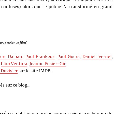
 confuses) alors que le public l’a transformé en grand
uvez noter ce film
)
ert Dalban
,
Paul Frankeur
,
Paul Guers
,
Daniel Ivernel
,
,
Lino Ventura
,
Jeanne Fusier-Gir
 Duvivier
sur le site IMDB.
és sur ce blog…
 scénario et les acteurs ne connaissaient pas le nom du