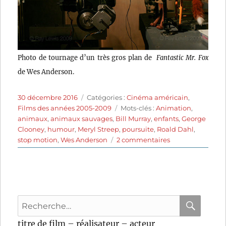
Photo de tournage d’un très gros plan de
Fantastic Mr. Fox
de Wes Anderson.
Publié
Catégories
30 décembre 2016
Catégories :
Cinéma américain
,
le
Étiquettes
Films des années 2005-2009
Mots-clés :
Animation
,
animaux
,
animaux sauvages
,
Bill Murray
,
enfants
,
George
Clooney
,
humour
,
Meryl Streep
,
poursuite
,
Roald Dahl
,
sur
stop motion
,
Wes Anderson
2 commentaires
Fantastic
Mr.
Fox
(2009)
de
Recherche
Wes
Anderson
pour
RECHER
OK
titre de film – réalisateur – acteur