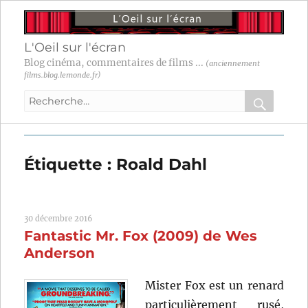
L'Oeil sur l'écran
Blog cinéma, commentaires de films ...
(anciennement
films.blog.lemonde.fr)
Recherche
pour
RECHER
OK
:
Étiquette :
Roald Dahl
30 décembre 2016
Fantastic Mr. Fox (2009) de Wes
Anderson
Mister Fox est un renard
particulièrement rusé,