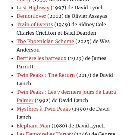
Lost Highway
(1997) de David Lynch
Demonlover
(2002) de Olivier Assayas
Train of Events
(1949) de Sidney Cole,
Charles Crichton et Basil Dearden
The Phoenician Scheme
(2025) de Wes
Anderson
Derrière les barreaux
(1929) de James
Parrott
Twin Peaks : The Return
(2017) de David
Lynch
Twin Peaks : Les 7 derniers jours de Laura
Palmer
(1992) de David Lynch
Mystères à Twin Peaks
(1990) de David
Lynch
Elephant Man
(1980) de David Lynch
Les Demoiselles Harvey
(1946) de George