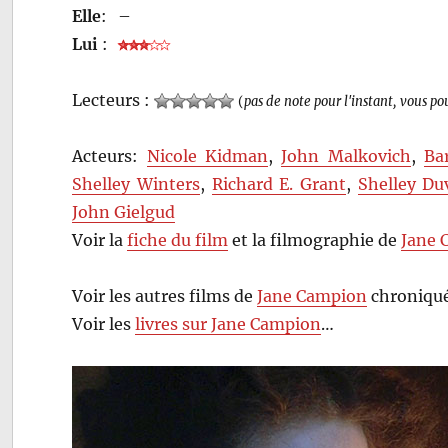
Elle
:
–
Lui
:
Lecteurs :
(
pas de note pour l'instant, vous po
Acteurs:
Nicole Kidman
,
John Malkovich
,
Ba
Shelley Winters
,
Richard E. Grant
,
Shelley Duv
John Gielgud
Voir la
fiche du film
et la filmographie de
Jane 
Voir les autres films de
Jane Campion
chroniqué
Voir les
livres sur Jane Campion
…