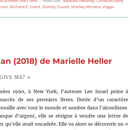
Étiquettes
es années 1990-1999
Mots-clés :
Barbara Hershey
,
Christian Bale
,
dman
,
Richard E. Grant
,
Shelley Duvall
,
Shelley Winters
,
Viggo
n (2018) de Marielle Heller
GIVE ME? »
ées 1990, à New York, l’auteure Lee Israel peine à
succès de ses premiers livres. Dotée d’un caractère
 brouille avec tout le monde et sombre dans l’alcoolisme.
nque d’argent, elle se résigne à vendre une lettre de
 qu’elle avait encadrée. Elle va alors se découvrir un «