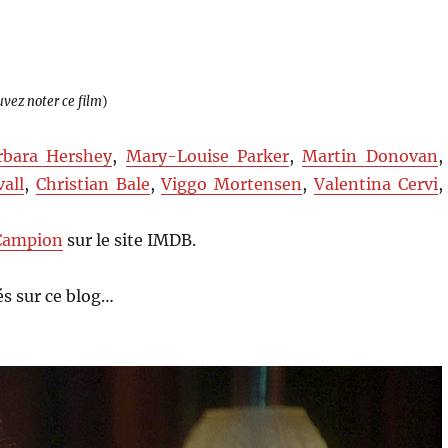
uvez noter ce film
)
rbara Hershey
,
Mary-Louise Parker
,
Martin Donovan
,
all
,
Christian Bale
,
Viggo Mortensen
,
Valentina Cervi
,
Campion
sur le site IMDB.
s sur ce blog…