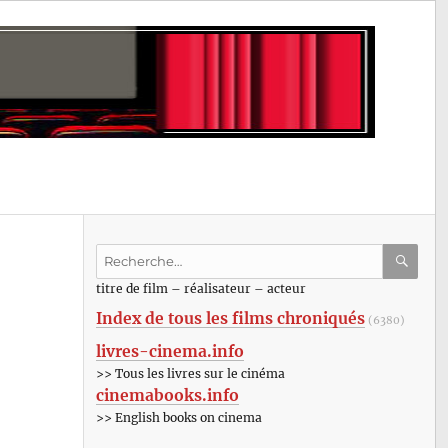
Recherche
pour
RECHE
OK
titre de film – réalisateur – acteur
:
Index de tous les films chroniqués
(6380)
livres-cinema.info
>> Tous les livres sur le cinéma
cinemabooks.info
>> English books on cinema