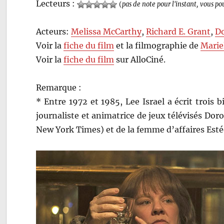
Lecteurs :
(
pas de note pour l'instant, vous po
Acteurs:
Melissa McCarthy
,
Richard E. Grant
,
Do
Voir la
fiche du film
et la filmographie de
Marie
Voir la
fiche du film
sur AlloCiné.
Remarque :
* Entre 1972 et 1985, Lee Israel a écrit trois 
journaliste et animatrice de jeux télévisés Doro
New York Times) et de la femme d’affaires Esté