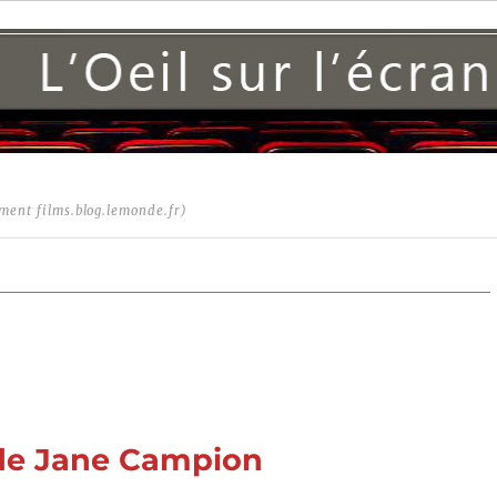
ment films.blog.lemonde.fr)
 de Jane Campion