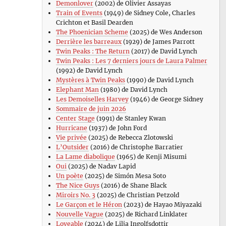
Demonlover
(2002) de Olivier Assayas
Train of Events
(1949) de Sidney Cole, Charles
Crichton et Basil Dearden
The Phoenician Scheme
(2025) de Wes Anderson
Derrière les barreaux
(1929) de James Parrott
Twin Peaks : The Return
(2017) de David Lynch
Twin Peaks : Les 7 derniers jours de Laura Palmer
(1992) de David Lynch
Mystères à Twin Peaks
(1990) de David Lynch
Elephant Man
(1980) de David Lynch
Les Demoiselles Harvey
(1946) de George Sidney
Sommaire de juin 2026
Center Stage
(1991) de Stanley Kwan
Hurricane
(1937) de John Ford
Vie privée
(2025) de Rebecca Zlotowski
L’Outsider
(2016) de Christophe Barratier
La Lame diabolique
(1965) de Kenji Misumi
Oui
(2025) de Nadav Lapid
Un poète
(2025) de Simón Mesa Soto
The Nice Guys
(2016) de Shane Black
Miroirs No. 3
(2025) de Christian Petzold
Le Garçon et le Héron
(2023) de Hayao Miyazaki
Nouvelle Vague
(2025) de Richard Linklater
Loveable
(2024) de Lilja Ingolfsdottir