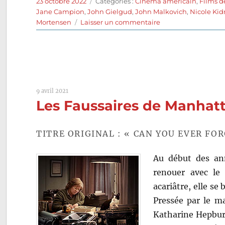
Publié
Catégories
23 octobre 2022
Catégories :
Cinéma américain
,
Films d
le
Jane Campion
,
John Gielgud
,
John Malkovich
,
Nicole Ki
sur
Mortensen
Laisser un commentaire
Portrait
de
femme
(1996)
de
Jane
9 avril 2021
Campion
Les Faussaires de Manhatta
TITRE ORIGINAL : « CAN YOU EVER FOR
Au début des ann
renouer avec le 
acariâtre, elle se
Pressée par le ma
Katharine Hepburn