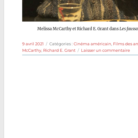
Melissa McCarthy et Richard E. Grant dans
Les fauss
Publié
Catégories
9 avril 2021
Catégories :
Cinéma américain
,
Films des a
le
sur
McCarthy
,
Richard E. Grant
Laisser un commentaire
Les
Fau
de
Man
(201
de
Mari
Hell