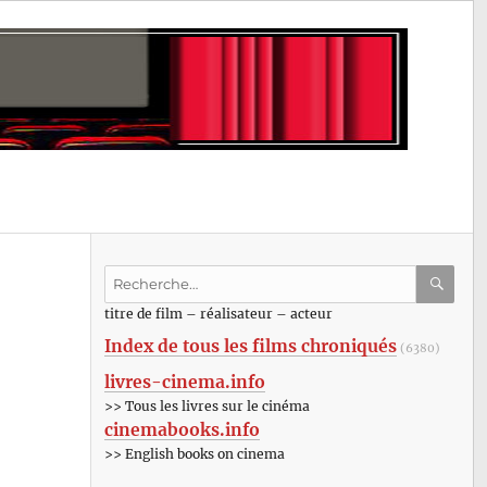
Recherche
pour
RECHE
OK
titre de film – réalisateur – acteur
:
Index de tous les films chroniqués
(6380)
livres-cinema.info
>> Tous les livres sur le cinéma
cinemabooks.info
>> English books on cinema