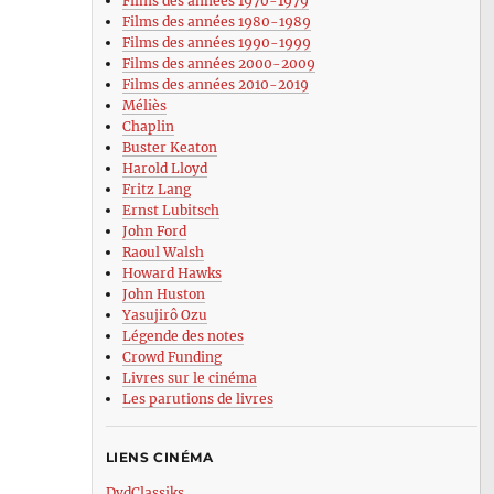
Films des années 1970-1979
Films des années 1980-1989
Films des années 1990-1999
Films des années 2000-2009
Films des années 2010-2019
Méliès
Chaplin
Buster Keaton
Harold Lloyd
Fritz Lang
Ernst Lubitsch
John Ford
Raoul Walsh
Howard Hawks
John Huston
Yasujirô Ozu
Légende des notes
Crowd Funding
Livres sur le cinéma
Les parutions de livres
LIENS CINÉMA
DvdClassiks