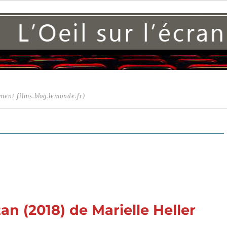
ment films.blog.lemonde.fr)
n (2018) de Marielle Heller