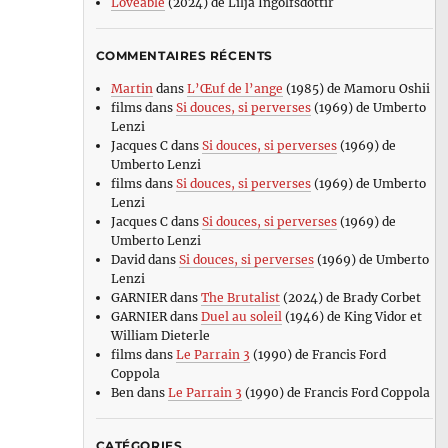
Loveable
(2024) de Lilja Ingolfsdottir
COMMENTAIRES RÉCENTS
Martin
dans
L’Œuf de l’ange
(1985) de Mamoru Oshii
films
dans
Si douces, si perverses
(1969) de Umberto
Lenzi
Jacques C
dans
Si douces, si perverses
(1969) de
Umberto Lenzi
films
dans
Si douces, si perverses
(1969) de Umberto
Lenzi
Jacques C
dans
Si douces, si perverses
(1969) de
Umberto Lenzi
David
dans
Si douces, si perverses
(1969) de Umberto
Lenzi
GARNIER
dans
The Brutalist
(2024) de Brady Corbet
GARNIER
dans
Duel au soleil
(1946) de King Vidor et
William Dieterle
films
dans
Le Parrain 3
(1990) de Francis Ford
Coppola
Ben
dans
Le Parrain 3
(1990) de Francis Ford Coppola
CATÉGORIES