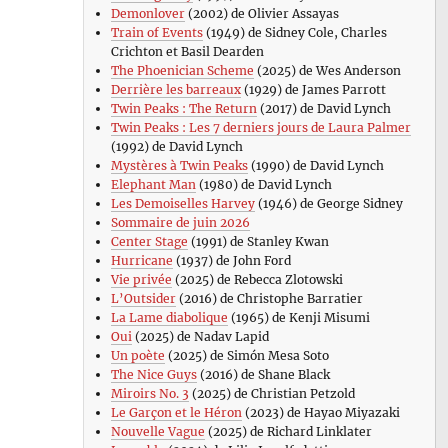
Demonlover
(2002) de Olivier Assayas
Train of Events
(1949) de Sidney Cole, Charles
Crichton et Basil Dearden
The Phoenician Scheme
(2025) de Wes Anderson
Derrière les barreaux
(1929) de James Parrott
Twin Peaks : The Return
(2017) de David Lynch
Twin Peaks : Les 7 derniers jours de Laura Palmer
(1992) de David Lynch
Mystères à Twin Peaks
(1990) de David Lynch
Elephant Man
(1980) de David Lynch
Les Demoiselles Harvey
(1946) de George Sidney
Sommaire de juin 2026
Center Stage
(1991) de Stanley Kwan
Hurricane
(1937) de John Ford
Vie privée
(2025) de Rebecca Zlotowski
L’Outsider
(2016) de Christophe Barratier
La Lame diabolique
(1965) de Kenji Misumi
Oui
(2025) de Nadav Lapid
Un poète
(2025) de Simón Mesa Soto
The Nice Guys
(2016) de Shane Black
Miroirs No. 3
(2025) de Christian Petzold
Le Garçon et le Héron
(2023) de Hayao Miyazaki
Nouvelle Vague
(2025) de Richard Linklater