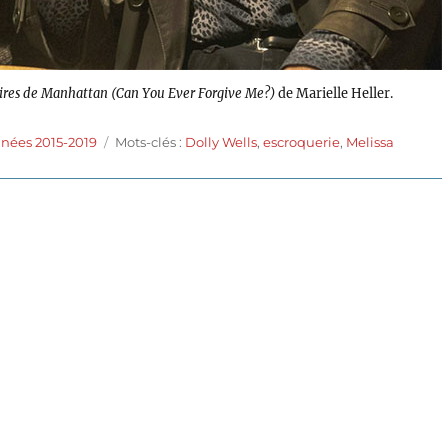
aires de Manhattan (Can You Ever Forgive Me?)
de Marielle Heller.
Étiquettes
nnées 2015-2019
Mots-clés :
Dolly Wells
,
escroquerie
,
Melissa
ssaires
hattan
8)
elle
er