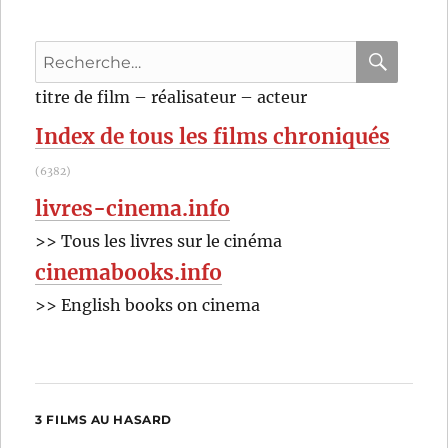
du
monde
Recherche
(2015)
de
pour
RECHER
OK
titre de film – réalisateur – acteur
Rémi
:
Chayé
Index de tous les films chroniqués
(6382)
livres-cinema.info
>> Tous les livres sur le cinéma
cinemabooks.info
>> English books on cinema
3 FILMS AU HASARD