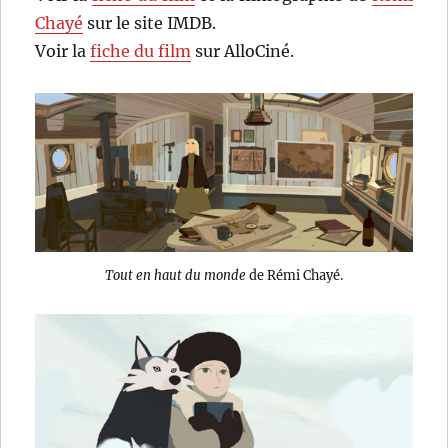
Chayé
sur le site IMDB.
Voir la
fiche du film
sur AlloCiné.
Tout en haut du monde
de Rémi Chayé.