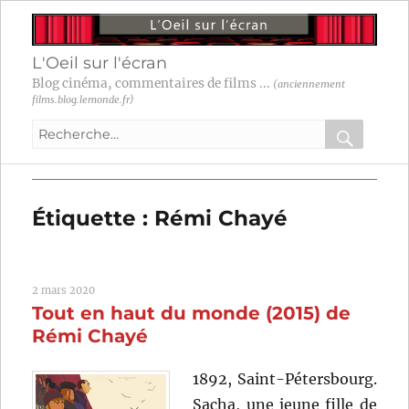
L'Oeil sur l'écran
Blog cinéma, commentaires de films ...
(anciennement
films.blog.lemonde.fr)
Recherche
pour
RECHER
OK
:
Étiquette :
Rémi Chayé
2 mars 2020
Tout en haut du monde (2015) de
Rémi Chayé
1892, Saint-Pétersbourg.
Sacha, une jeune fille de