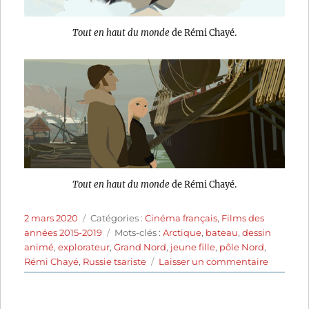
Tout en haut du monde
de Rémi Chayé.
Tout en haut du monde
de Rémi Chayé.
Publié
Catégories
2 mars 2020
Catégories :
Cinéma français
,
Films des
le
Étiquettes
années 2015-2019
Mots-clés :
Arctique
,
bateau
,
dessin
animé
,
explorateur
,
Grand Nord
,
jeune fille
,
pôle Nord
,
sur
Rémi Chayé
,
Russie tsariste
Laisser un commentaire
Tout
en
haut