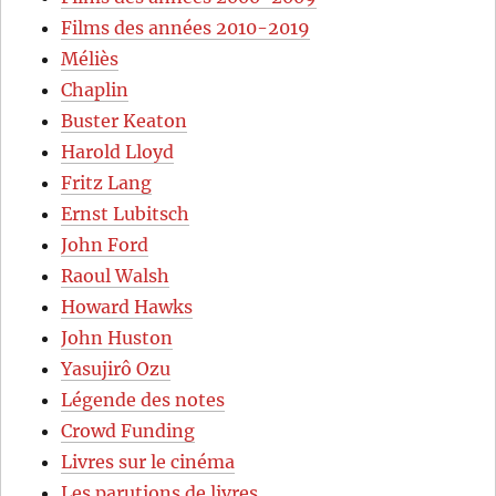
Films des années 2010-2019
Méliès
Chaplin
Buster Keaton
Harold Lloyd
Fritz Lang
Ernst Lubitsch
John Ford
Raoul Walsh
Howard Hawks
John Huston
Yasujirô Ozu
Légende des notes
Crowd Funding
Livres sur le cinéma
Les parutions de livres