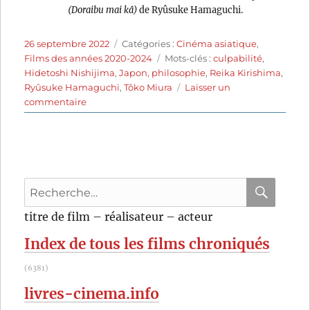
(Doraibu mai kâ)
de Ryûsuke Hamaguchi.
Publié
Catégories
26 septembre 2022
Catégories :
Cinéma asiatique
,
le
Étiquettes
Films des années 2020-2024
Mots-clés :
culpabilité
,
Hidetoshi Nishijima
,
Japon
,
philosophie
,
Reika Kirishima
,
Ryûsuke Hamaguchi
,
Tôko Miura
Laisser un
sur
commentaire
Drive
My
Car
(2021)
de
Recherche
Ryûsuke
Hamaguchi
pour
RECHER
OK
titre de film – réalisateur – acteur
:
Index de tous les films chroniqués
(6381)
livres-cinema.info