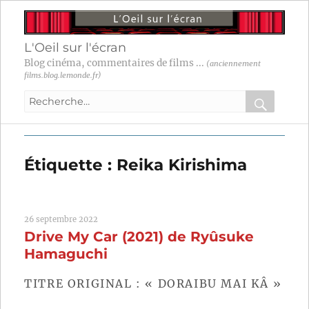
L'Oeil sur l'écran
Blog cinéma, commentaires de films ...
(anciennement
films.blog.lemonde.fr)
Recherche
pour
RECHER
OK
:
Étiquette :
Reika Kirishima
26 septembre 2022
Drive My Car (2021) de Ryûsuke
Hamaguchi
TITRE ORIGINAL : « DORAIBU MAI KÂ »