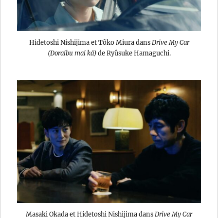
Hidetoshi Nishijima et Tôko Miura dans
Drive My Car
(Doraibu mai kâ)
de Ryûsuke Hamaguchi.
Masaki Okada et Hidetoshi Nishijima dans
Drive My Car