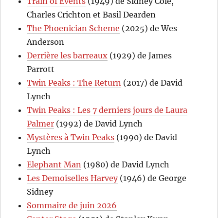
Train of Events
(1949) de Sidney Cole,
Charles Crichton et Basil Dearden
The Phoenician Scheme
(2025) de Wes
Anderson
Derrière les barreaux
(1929) de James
Parrott
Twin Peaks : The Return
(2017) de David
Lynch
Twin Peaks : Les 7 derniers jours de Laura
Palmer
(1992) de David Lynch
Mystères à Twin Peaks
(1990) de David
Lynch
Elephant Man
(1980) de David Lynch
Les Demoiselles Harvey
(1946) de George
Sidney
Sommaire de juin 2026