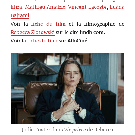
Efira
,
Mathieu Amalric
,
Vincent Lacoste
,
Luàna
Bajrami
Voir la
fiche du film
et la filmographie de
Rebecca Zlotowski
sur le site imdb.com.
Voir la
fiche du film
sur AlloCiné.
Jodie Foster dans
Vie privée
de Rebecca