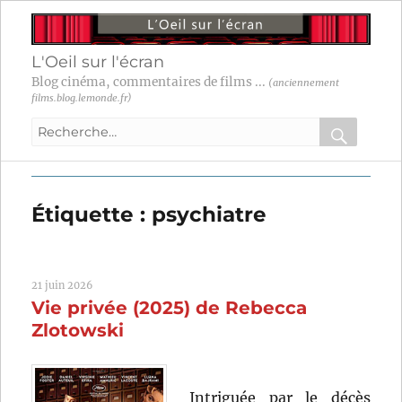
L'Oeil sur l'écran
Blog cinéma, commentaires de films ...
(anciennement
films.blog.lemonde.fr)
Recherche
pour
RECHER
OK
:
Étiquette :
psychiatre
21 juin 2026
Vie privée (2025) de Rebecca
Zlotowski
Intriguée par le décès