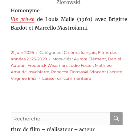
Zlotowski.
Homonyme :
Vie privée
de Louis Malle (1961) avec Brigitte
Bardot et Marcello Mastroianni
Publié
Catégories
21 juin 2026
Catégories :
Cinéma français
,
Films des
le
Étiquettes
années 2025-2029
Mots-clés :
Aurore Clément
,
Daniel
Auteuil
,
Frederick Wiseman
,
Jodie Foster
,
Mathieu
Amalric
,
psychiatre
,
Rebecca Zlotowski
,
Vincent Lacoste
,
sur
Virginie Efira
Laisser un commentaire
Vie
privée
(2025)
de
Rebecca
Recherche
Zlotowski
pour
RECHER
OK
titre de film – réalisateur – acteur
: