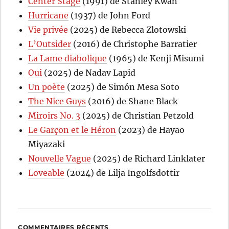
Center Stage
(1991) de Stanley Kwan
Hurricane
(1937) de John Ford
Vie privée
(2025) de Rebecca Zlotowski
L’Outsider
(2016) de Christophe Barratier
La Lame diabolique
(1965) de Kenji Misumi
Oui
(2025) de Nadav Lapid
Un poète
(2025) de Simón Mesa Soto
The Nice Guys
(2016) de Shane Black
Miroirs No. 3
(2025) de Christian Petzold
Le Garçon et le Héron
(2023) de Hayao
Miyazaki
Nouvelle Vague
(2025) de Richard Linklater
Loveable
(2024) de Lilja Ingolfsdottir
COMMENTAIRES RÉCENTS