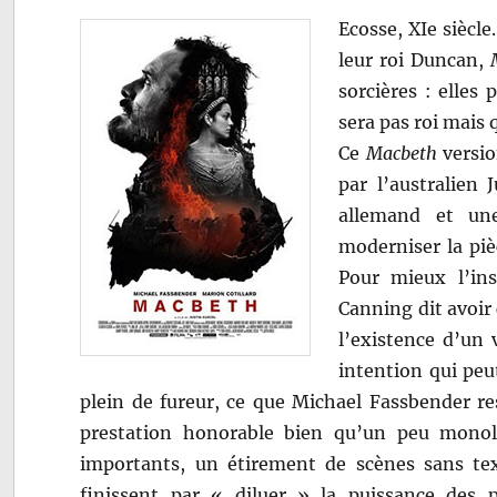
Ecosse, XIe siècle
leur roi Duncan,
sorcières : elles
sera pas roi mais 
Ce
Macbeth
versio
par l’australien 
allemand et une
moderniser la piè
Pour mieux l’ins
Canning dit avoir 
l’existence d’un
intention qui peu
plein de fureur, ce que Michael Fassbender res
prestation honorable bien qu’un peu mono
importants, un étirement de scènes sans tex
finissent par « diluer » la puissance des 