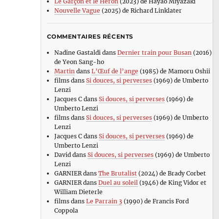
Le Garçon et le Héron
(2023) de Hayao Miyazaki
Nouvelle Vague
(2025) de Richard Linklater
COMMENTAIRES RÉCENTS
Nadine Gastaldi
dans
Dernier train pour Busan
(2016)
de Yeon Sang-ho
Martin
dans
L’Œuf de l’ange
(1985) de Mamoru Oshii
films
dans
Si douces, si perverses
(1969) de Umberto
Lenzi
Jacques C
dans
Si douces, si perverses
(1969) de
Umberto Lenzi
films
dans
Si douces, si perverses
(1969) de Umberto
Lenzi
Jacques C
dans
Si douces, si perverses
(1969) de
Umberto Lenzi
David
dans
Si douces, si perverses
(1969) de Umberto
Lenzi
GARNIER
dans
The Brutalist
(2024) de Brady Corbet
GARNIER
dans
Duel au soleil
(1946) de King Vidor et
William Dieterle
films
dans
Le Parrain 3
(1990) de Francis Ford
Coppola