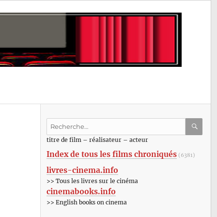
Recherche
pour
RECHE
OK
titre de film – réalisateur – acteur
:
Index de tous les films chroniqués
(6381)
livres-cinema.info
>> Tous les livres sur le cinéma
cinemabooks.info
>> English books on cinema