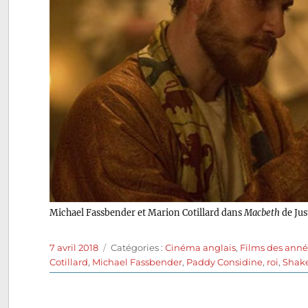
Michael Fassbender et Marion Cotillard dans
Macbeth
de Jus
Publié
Catégories
7 avril 2018
Catégories :
Cinéma anglais
,
Films des anné
le
Cotillard
,
Michael Fassbender
,
Paddy Considine
,
roi
,
Shak