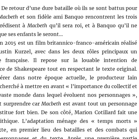
. De retour d’une dure bataille où ils se sont battus pour
Macbeth
et son fidèle ami Banquo rencontrent les trois
 prédisent à
Macbeth
qu’il sera roi, et à Banquo qu’il ne
que ses enfants le seront…
n 2015 est un film britannico-franco-américain réalisé
Justin Kurzel, avec dans les deux rôles principaux un
 française. Il repose sur la louable intention de
ce de Shakespeare tout en respectant le texte original.
érer dans notre époque actuelle, le producteur Iain
cherché à mettre en avant « l’importance du collectif et
 vaste monde dans lequel évoluent nos personnages »,
t surprendre car
Macbeth
est avant tout un personnage
titue fort bien. De son côté, Marion Cotillard fait une
lithique. L’adaptation ménage des « temps morts »
te, en premier lieu des batailles et des combats qui
personnages et du texte. Après une première partie