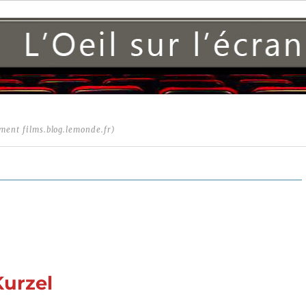
ment films.blog.lemonde.fr)
Kurzel