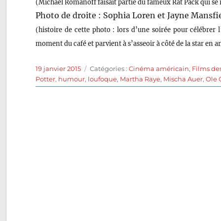
(Michael Romanoff faisait partie du fameux Rat Pack qui se 
Photo de droite : Sophia Loren et Jayne Mansfi
(histoire de cette photo : lors d’une soirée pour célébrer
moment du café et parvient à s’asseoir à côté de la star en
Publié
Catégories
19 janvier 2015
Catégories :
Cinéma américain
,
Films de
le
Potter
,
humour
,
loufoque
,
Martha Raye
,
Mischa Auer
,
Ole 