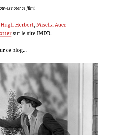
pouvez noter ce film
)
,
Hugh Herbert
,
Mischa Auer
otter
sur le site IMDB.
ur ce blog…