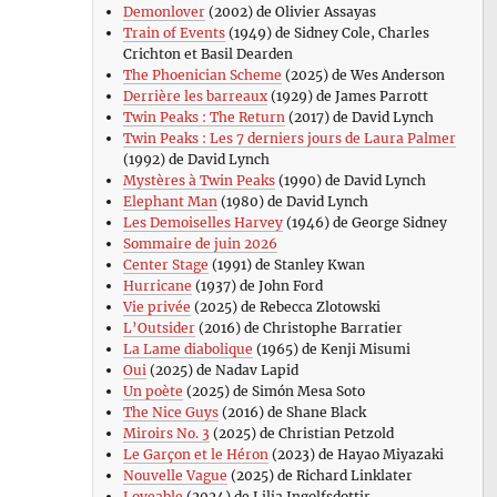
Demonlover
(2002) de Olivier Assayas
Train of Events
(1949) de Sidney Cole, Charles
Crichton et Basil Dearden
The Phoenician Scheme
(2025) de Wes Anderson
Derrière les barreaux
(1929) de James Parrott
Twin Peaks : The Return
(2017) de David Lynch
Twin Peaks : Les 7 derniers jours de Laura Palmer
(1992) de David Lynch
Mystères à Twin Peaks
(1990) de David Lynch
Elephant Man
(1980) de David Lynch
Les Demoiselles Harvey
(1946) de George Sidney
Sommaire de juin 2026
Center Stage
(1991) de Stanley Kwan
Hurricane
(1937) de John Ford
Vie privée
(2025) de Rebecca Zlotowski
L’Outsider
(2016) de Christophe Barratier
La Lame diabolique
(1965) de Kenji Misumi
Oui
(2025) de Nadav Lapid
Un poète
(2025) de Simón Mesa Soto
The Nice Guys
(2016) de Shane Black
Miroirs No. 3
(2025) de Christian Petzold
Le Garçon et le Héron
(2023) de Hayao Miyazaki
Nouvelle Vague
(2025) de Richard Linklater
Loveable
(2024) de Lilja Ingolfsdottir