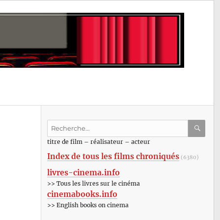
Recherche
pour
RECHE
OK
titre de film – réalisateur – acteur
:
Index de tous les films chroniqués
(6380)
livres-cinema.info
>> Tous les livres sur le cinéma
cinemabooks.info
>> English books on cinema