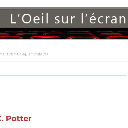
ment films.blog.lemonde.fr)
. Potter