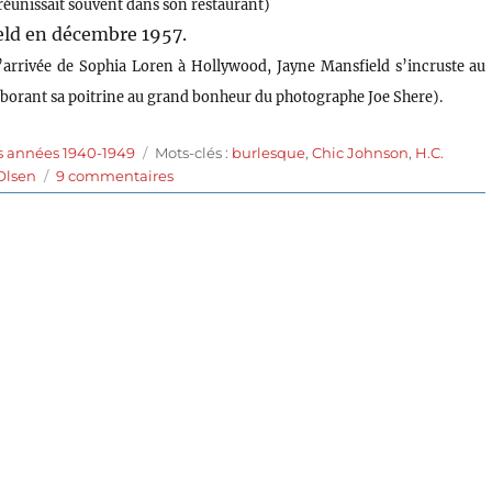
réunissait souvent dans son restaurant)
eld en décembre 1957.
 l’arrivée de Sophia Loren à Hollywood, Jayne Mansfield s’incruste au
 arborant sa poitrine au grand bonheur du photographe Joe Shere).
Étiquettes
s années 1940-1949
Mots-clés :
burlesque
,
Chic Johnson
,
H.C.
sur
Olsen
9 commentaires
Hellzapoppin’
(1941)
de
H.C.
Potter