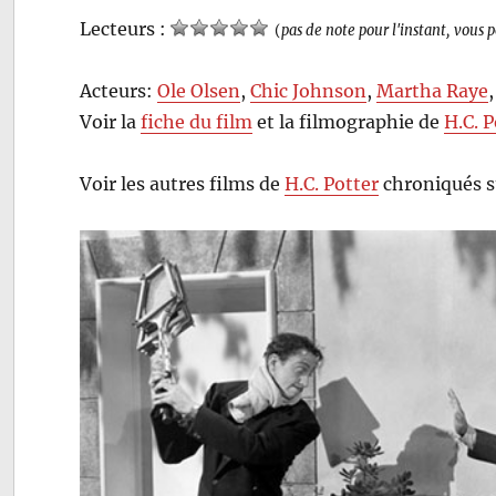
Lecteurs :
(
pas de note pour l'instant, vous 
Acteurs:
Ole Olsen
,
Chic Johnson
,
Martha Raye
Voir la
fiche du film
et la filmographie de
H.C. P
Voir les autres films de
H.C. Potter
chroniqués s