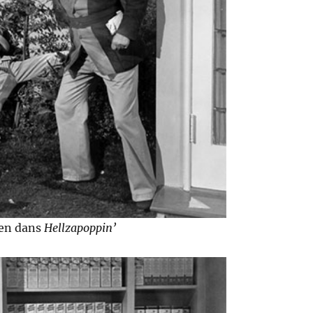
sen dans
Hellzapoppin’