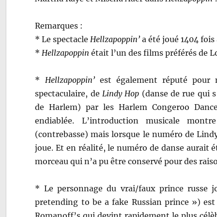
Remarques :
* Le spectacle
Hellzapoppin’
a été joué 1404 fois
*
Hellzapoppin
était l’un des films préférés de 
*
Hellzapoppin’
est également réputé pour m
spectaculaire, de
Lindy Hop
(danse de rue qui 
de Harlem) par les Harlem Congeroo Dance
endiablée. L’introduction musicale montr
(contrebasse) mais lorsque le numéro de Lindy
joue. Et en réalité, le numéro de danse aurait
morceau qui n’a pu être conservé pour des raiso
* Le personnage du vrai/faux prince russe j
pretending to be a fake Russian prince ») est
Romanoff’s qui devint rapidement le plus célè