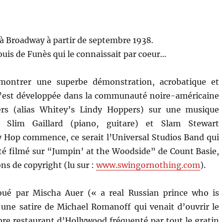
 à Broadway à partir de septembre 1938.
Louis de Funès qui le connaissait par coeur…
ontrer une superbe démonstration, acrobatique et
s’est développée dans la communauté noire-américaine
rs (alias Whitey’s Lindy Hoppers) sur une musique
e Slim Gaillard (piano, guitare) et Slam Stewart
 Hop commence, ce serait l’Universal Studios Band qui
 été filmé sur “Jumpin’ at the Woodside” de Count Basie,
ns de copyright (lu sur :
www.swingornothing.com
).
oué par Mischa Auer (« a real Russian prince who is
 une satire de Michael Romanoff qui venait d’ouvrir le
bre restaurant d’Hollywood fréquenté par tout le gratin