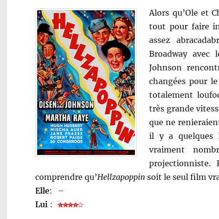
Alors qu’Ole et C
tout pour faire i
assez abracada
Broadway avec l
Johnson rencont
changées pour le 
totalement loufoq
très grande vitess
que ne renieraien
il y a quelques 
vraiment nombr
projectionniste
comprendre qu’
Hellzapoppin
soit le seul film v
Elle
:
–
Lui
: