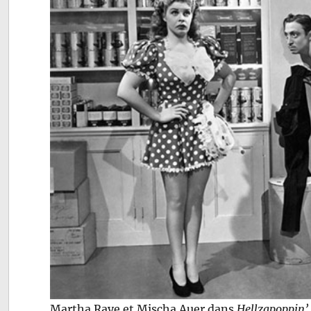
Martha Raye et Mischa Auer dans
Hellzapoppin’