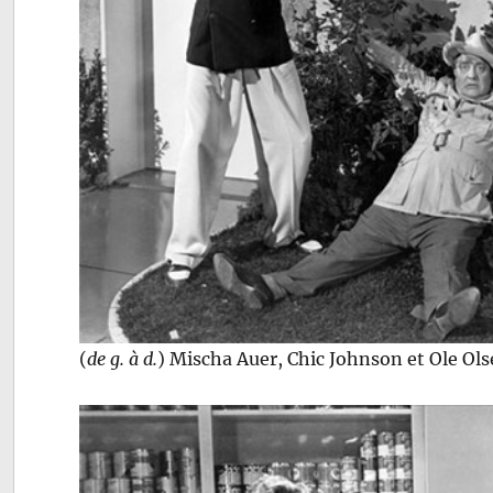
(
de g. à d.
) Mischa Auer, Chic Johnson et Ole Ol