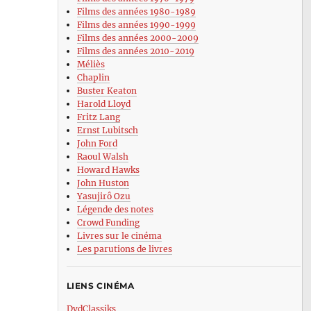
Films des années 1980-1989
Films des années 1990-1999
Films des années 2000-2009
Films des années 2010-2019
Méliès
Chaplin
Buster Keaton
Harold Lloyd
Fritz Lang
Ernst Lubitsch
John Ford
Raoul Walsh
Howard Hawks
John Huston
Yasujirô Ozu
Légende des notes
Crowd Funding
Livres sur le cinéma
Les parutions de livres
LIENS CINÉMA
DvdClassiks