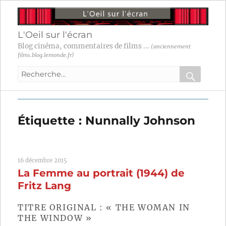
L'Oeil sur l'écran
Blog cinéma, commentaires de films ...
(anciennement
films.blog.lemonde.fr)
Recherche
pour
RECHER
OK
:
Étiquette :
Nunnally Johnson
16 décembre 2015
La Femme au portrait (1944) de
Fritz Lang
TITRE ORIGINAL : « THE WOMAN IN
THE WINDOW »