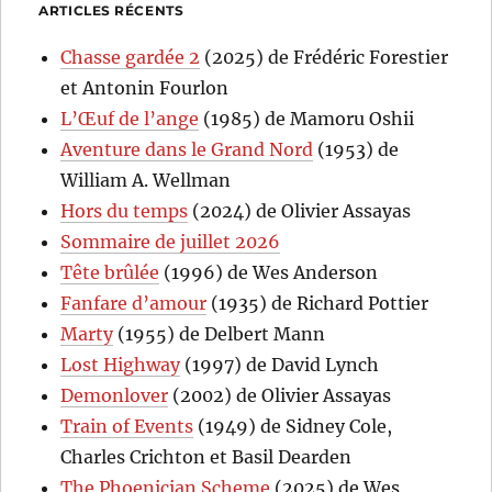
ARTICLES RÉCENTS
Chasse gardée 2
(2025) de Frédéric Forestier
et Antonin Fourlon
L’Œuf de l’ange
(1985) de Mamoru Oshii
Aventure dans le Grand Nord
(1953) de
William A. Wellman
Hors du temps
(2024) de Olivier Assayas
Sommaire de juillet 2026
Tête brûlée
(1996) de Wes Anderson
Fanfare d’amour
(1935) de Richard Pottier
Marty
(1955) de Delbert Mann
Lost Highway
(1997) de David Lynch
Demonlover
(2002) de Olivier Assayas
Train of Events
(1949) de Sidney Cole,
Charles Crichton et Basil Dearden
The Phoenician Scheme
(2025) de Wes