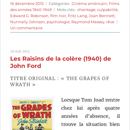
Publié
Catégories
16 décembre 2015
Catégories :
Cinéma américain
,
Films
le
Étiquettes
des années 1940-1949
Mots-clés :
chantage
,
culpabilité
,
Edward G. Robinson
,
film noir
,
Fritz Lang
,
Joan Bennett
,
Nunnally Johnson
,
psychologie
,
Raymond Massey
,
rêve
sur
Un commentaire
La
Femme
au
28 mai 2013
portrait
Les Raisins de la colère (1940) de
(1944)
de
John Ford
Fritz
Lang
TITRE ORIGINAL : « THE GRAPES OF
WRATH »
Lorsque Tom Joad rentre
chez lui après quatre
années d’absence, il
trouve la situation bien