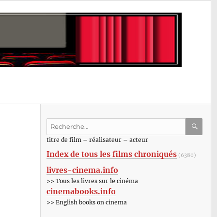
Recherche
pour
RECHE
OK
titre de film – réalisateur – acteur
:
Index de tous les films chroniqués
(6380)
livres-cinema.info
>> Tous les livres sur le cinéma
cinemabooks.info
>> English books on cinema