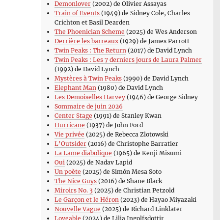
Demonlover
(2002) de Olivier Assayas
Train of Events
(1949) de Sidney Cole, Charles
Crichton et Basil Dearden
The Phoenician Scheme
(2025) de Wes Anderson
Derrière les barreaux
(1929) de James Parrott
Twin Peaks : The Return
(2017) de David Lynch
Twin Peaks : Les 7 derniers jours de Laura Palmer
(1992) de David Lynch
Mystères à Twin Peaks
(1990) de David Lynch
Elephant Man
(1980) de David Lynch
Les Demoiselles Harvey
(1946) de George Sidney
Sommaire de juin 2026
Center Stage
(1991) de Stanley Kwan
Hurricane
(1937) de John Ford
Vie privée
(2025) de Rebecca Zlotowski
L’Outsider
(2016) de Christophe Barratier
La Lame diabolique
(1965) de Kenji Misumi
Oui
(2025) de Nadav Lapid
Un poète
(2025) de Simón Mesa Soto
The Nice Guys
(2016) de Shane Black
Miroirs No. 3
(2025) de Christian Petzold
Le Garçon et le Héron
(2023) de Hayao Miyazaki
Nouvelle Vague
(2025) de Richard Linklater
Loveable
(2024) de Lilja Ingolfsdottir