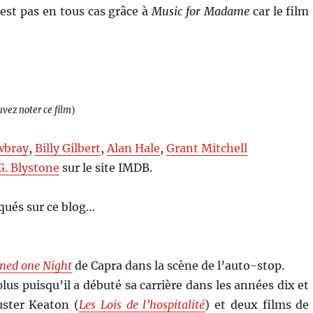
’est pas en tous cas grâce à
Music for Madame
car le film
uvez noter ce film
)
wbray
,
Billy Gilbert
,
Alan Hale
,
Grant Mitchell
G. Blystone
sur le site IMDB.
qués sur ce blog…
ned one Night
de Capra dans la scène de l’auto-stop.
us puisqu’il a débuté sa carrière dans les années dix et
uster Keaton (
Les Lois de l’hospitalité
) et deux films de