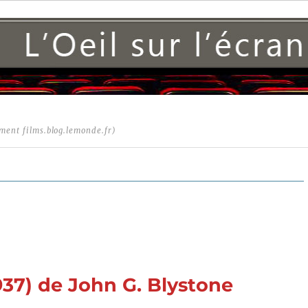
ment films.blog.lemonde.fr)
7) de John G. Blystone