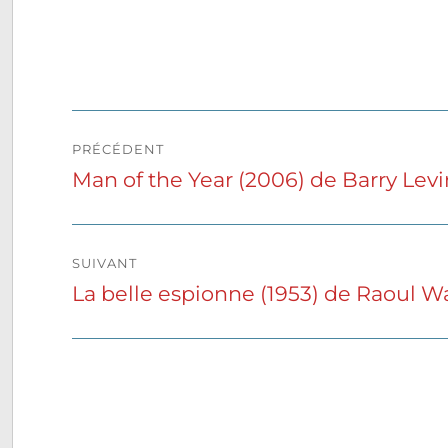
Navigation
PRÉCÉDENT
de
Man of the Year (2006) de Barry Lev
Publication
précédente :
l’article
SUIVANT
La belle espionne (1953) de Raoul W
Publication
suivante :