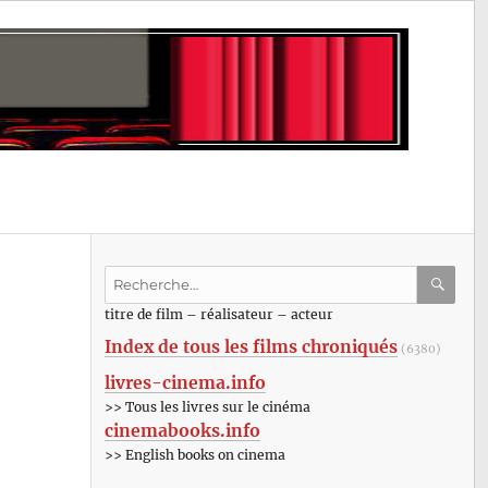
Recherche
pour
RECHE
OK
titre de film – réalisateur – acteur
:
Index de tous les films chroniqués
(6380)
livres-cinema.info
>> Tous les livres sur le cinéma
cinemabooks.info
>> English books on cinema