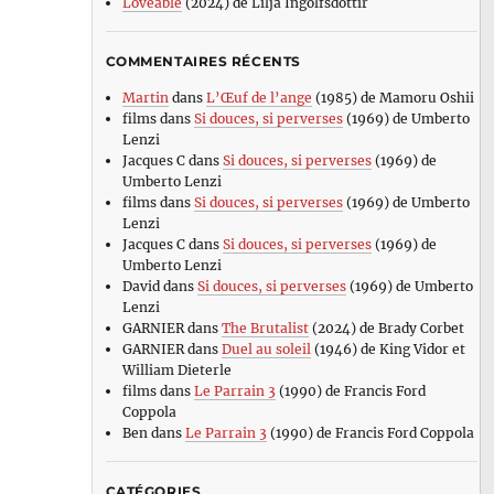
Loveable
(2024) de Lilja Ingolfsdottir
COMMENTAIRES RÉCENTS
Martin
dans
L’Œuf de l’ange
(1985) de Mamoru Oshii
films
dans
Si douces, si perverses
(1969) de Umberto
Lenzi
Jacques C
dans
Si douces, si perverses
(1969) de
Umberto Lenzi
films
dans
Si douces, si perverses
(1969) de Umberto
Lenzi
Jacques C
dans
Si douces, si perverses
(1969) de
Umberto Lenzi
David
dans
Si douces, si perverses
(1969) de Umberto
Lenzi
GARNIER
dans
The Brutalist
(2024) de Brady Corbet
GARNIER
dans
Duel au soleil
(1946) de King Vidor et
William Dieterle
films
dans
Le Parrain 3
(1990) de Francis Ford
Coppola
Ben
dans
Le Parrain 3
(1990) de Francis Ford Coppola
CATÉGORIES