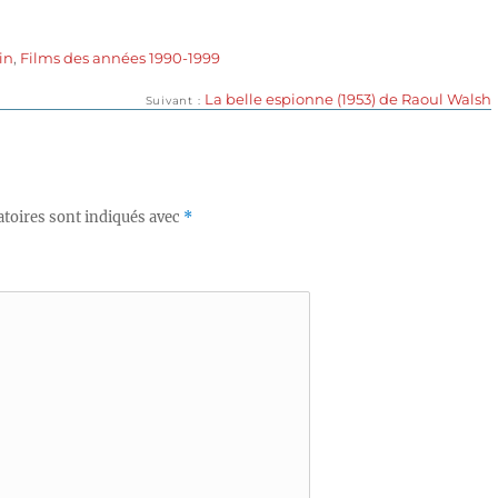
in
,
Films des années 1990-1999
Publication
La belle espionne (1953) de Raoul Walsh
Suivant
suivante :
toires sont indiqués avec
*