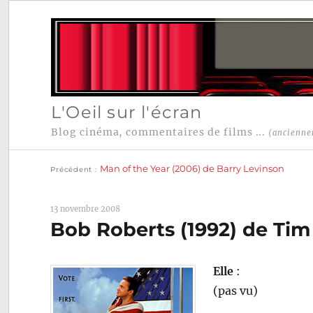
L'Oeil sur l'écran
Blog cinéma, commentaires de films ...
(ancienne
Publication
Navigation
précédente :
Man of the Year (2006) de Barry Levinson
Précédent
de
l’article
13 novembre 2008
Bob Roberts (1992) de Ti
Elle
:
(pas vu)