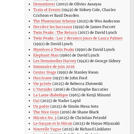
Demonlover
(2002) de Olivier Assayas
Train of Events
(1949) de Sidney Cole, Charles
Crichton et Basil Dearden
The Phoenician Scheme
(2025) de Wes Anderson
Derrière les barreaux
(1929) de James Parrott
Twin Peaks : The Return
(2017) de David Lynch
Twin Peaks : Les 7 derniers jours de Laura Palmer
(1992) de David Lynch
Mystères à Twin Peaks
(1990) de David Lynch
Elephant Man
(1980) de David Lynch
Les Demoiselles Harvey
(1946) de George Sidney
Sommaire de juin 2026
Center Stage
(1991) de Stanley Kwan
Hurricane
(1937) de John Ford
Vie privée
(2025) de Rebecca Zlotowski
L’Outsider
(2016) de Christophe Barratier
La Lame diabolique
(1965) de Kenji Misumi
Oui
(2025) de Nadav Lapid
Un poète
(2025) de Simón Mesa Soto
The Nice Guys
(2016) de Shane Black
Miroirs No. 3
(2025) de Christian Petzold
Le Garçon et le Héron
(2023) de Hayao Miyazaki
Nouvelle Vague
(2025) de Richard Linklater