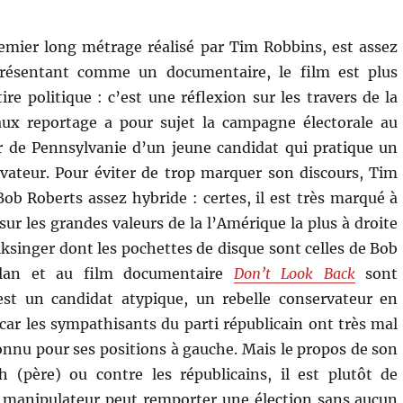
remier long métrage réalisé par Tim Robbins, est assez
résentant comme un documentaire, le film est plus
re politique : c’est une réflexion sur les travers de la
aux reportage a pour sujet la campagne électorale au
r de Pennsylvanie d’un jeune candidat qui pratique un
vateur. Pour éviter de trop marquer son discours, Tim
ob Roberts assez hybride : certes, il est très marqué à
e sur les grandes valeurs de la l’Amérique la plus à droite
ksinger dont les pochettes de disque sont celles de Bob
ylan et au film documentaire
Don’t Look Back
sont
t un candidat atypique, un rebelle conservateur en
 car les sympathisants du parti républicain ont très mal
 connu pour ses positions à gauche. Mais le propos de son
 (père) ou contre les républicains, il est plutôt de
manipulateur peut remporter une élection sans aucun