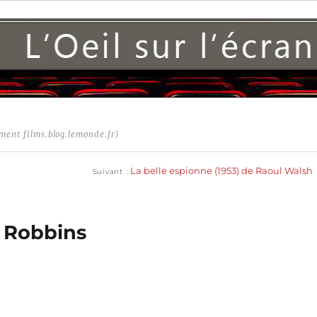
ment films.blog.lemonde.fr)
Publication
suivante :
La belle espionne (1953) de Raoul Walsh
Suivant
m Robbins