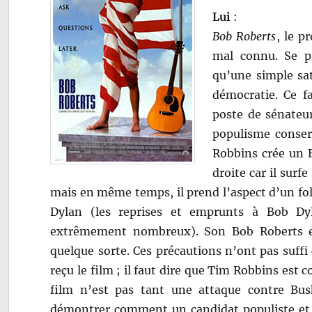
Lui
:
Bob Roberts
, le p
mal connu. Se p
qu’une simple sati
démocratie. Ce f
poste de sénateu
populisme conser
Robbins crée un B
droite car il surf
mais en même temps, il prend l’aspect d’un fol
Dylan (les reprises et emprunts à Bob D
extrêmement nombreux). Son Bob Roberts es
quelque sorte. Ces précautions n’ont pas suffi
reçu le film ; il faut dire que Tim Robbins est
film n’est pas tant une attaque contre Bush
démontrer comment un candidat populiste et 