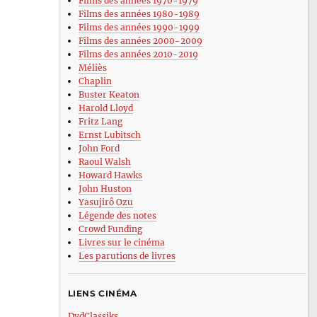
Films des années 1970-1979
Films des années 1980-1989
Films des années 1990-1999
Films des années 2000-2009
Films des années 2010-2019
Méliès
Chaplin
Buster Keaton
Harold Lloyd
Fritz Lang
Ernst Lubitsch
John Ford
Raoul Walsh
Howard Hawks
John Huston
Yasujirô Ozu
Légende des notes
Crowd Funding
Livres sur le cinéma
Les parutions de livres
LIENS CINÉMA
DvdClassiks