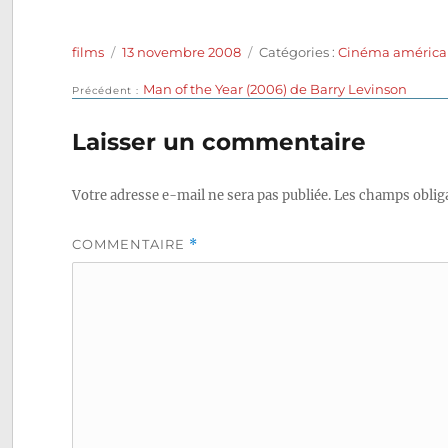
Auteur
Publié
Catégories
films
13 novembre 2008
Catégories :
Cinéma américa
le
Publication
Man of the Year (2006) de Barry Levinson
Navigation
Précédent
précédente :
de
Laisser un commentaire
l’article
Votre adresse e-mail ne sera pas publiée.
Les champs obliga
COMMENTAIRE
*