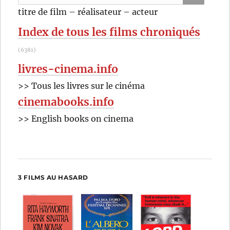
pour
RECHER
OK
titre de film – réalisateur – acteur
:
Index de tous les films chroniqués
(6381)
livres-cinema.info
>> Tous les livres sur le cinéma
cinemabooks.info
>> English books on cinema
3 FILMS AU HASARD