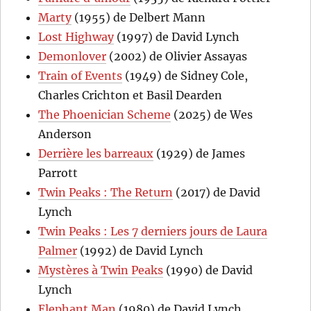
Marty
(1955) de Delbert Mann
Lost Highway
(1997) de David Lynch
Demonlover
(2002) de Olivier Assayas
Train of Events
(1949) de Sidney Cole,
Charles Crichton et Basil Dearden
The Phoenician Scheme
(2025) de Wes
Anderson
Derrière les barreaux
(1929) de James
Parrott
Twin Peaks : The Return
(2017) de David
Lynch
Twin Peaks : Les 7 derniers jours de Laura
Palmer
(1992) de David Lynch
Mystères à Twin Peaks
(1990) de David
Lynch
Elephant Man
(1980) de David Lynch