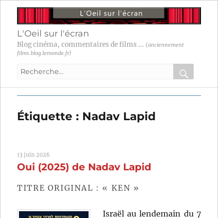
L'Oeil sur l'écran
Blog cinéma, commentaires de films ...
(anciennement
films.blog.lemonde.fr)
Recherche
pour
RECHER
OK
:
Étiquette :
Nadav Lapid
13 juin 2026
Oui (2025) de Nadav Lapid
TITRE ORIGINAL : « KEN »
Israël au lendemain du 7