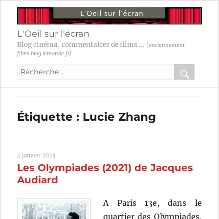
L'Oeil sur l'écran
Blog cinéma, commentaires de films ...
(anciennement
films.blog.lemonde.fr)
Recherche
pour
RECHER
OK
:
Étiquette :
Lucie Zhang
4 janvier 2023
Les Olympiades (2021) de Jacques
Audiard
A Paris 13e, dans le
quartier des Olympiades,