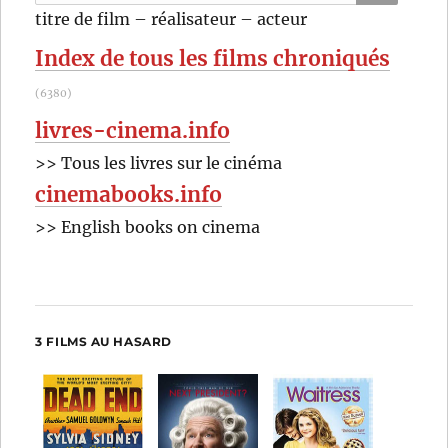
pour
RECHER
OK
titre de film – réalisateur – acteur
:
Index de tous les films chroniqués
(6380)
livres-cinema.info
>> Tous les livres sur le cinéma
cinemabooks.info
>> English books on cinema
3 FILMS AU HASARD