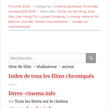
Publié
Catégories
10 juillet 2020
Catégories :
Cinéma asiatique
,
Films des
le
Étiquettes
années 2015-2019
Mots-clés :
Chine
,
Ho Wi-ding
,
Jack
Kao
,
Lee Hong-Chi
,
Louise Grinberg
,
Lu Hang
,
mère et fils
,
policier
,
suicide
,
Taïwan
,
traumatisme
Laisser un
sur
commentaire
Face
à
la
nuit
(2018)
Recherche
de
Ho
pour
RECHER
OK
titre de film – réalisateur – acteur
Wi-
:
ding
Index de tous les films chroniqués
(6381)
livres-cinema.info
>> Tous les livres sur le cinéma