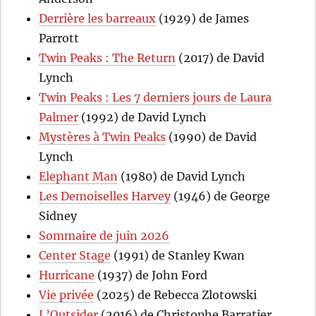
Derrière les barreaux
(1929) de James
Parrott
Twin Peaks : The Return
(2017) de David
Lynch
Twin Peaks : Les 7 derniers jours de Laura
Palmer
(1992) de David Lynch
Mystères à Twin Peaks
(1990) de David
Lynch
Elephant Man
(1980) de David Lynch
Les Demoiselles Harvey
(1946) de George
Sidney
Sommaire de juin 2026
Center Stage
(1991) de Stanley Kwan
Hurricane
(1937) de John Ford
Vie privée
(2025) de Rebecca Zlotowski
L’Outsider
(2016) de Christophe Barratier