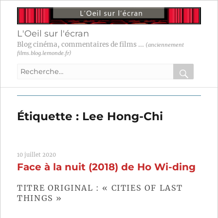
L'Oeil sur l'écran
Blog cinéma, commentaires de films ...
(anciennement
films.blog.lemonde.fr)
Recherche
pour
RECHER
OK
:
Étiquette :
Lee Hong-Chi
10 juillet 2020
Face à la nuit (2018) de Ho Wi-ding
TITRE ORIGINAL : « CITIES OF LAST
THINGS »