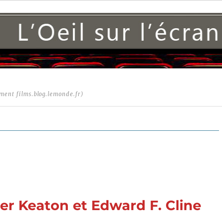
ment films.blog.lemonde.fr)
ster Keaton et Edward F. Cline