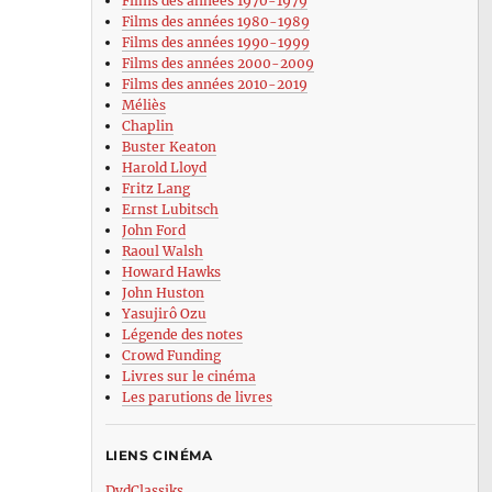
Films des années 1970-1979
Films des années 1980-1989
Films des années 1990-1999
Films des années 2000-2009
Films des années 2010-2019
Méliès
Chaplin
Buster Keaton
Harold Lloyd
Fritz Lang
Ernst Lubitsch
John Ford
Raoul Walsh
Howard Hawks
John Huston
Yasujirô Ozu
Légende des notes
Crowd Funding
Livres sur le cinéma
Les parutions de livres
LIENS CINÉMA
DvdClassiks