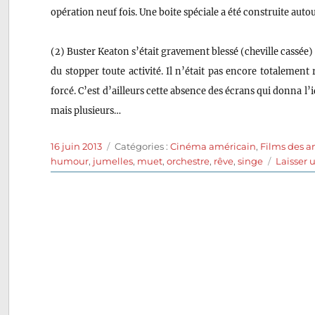
opération neuf fois. Une boite spéciale a été construite aut
(2) Buster Keaton s’était gravement blessé (cheville cassée)
du stopper toute activité. Il n’était pas encore totalement
forcé. C’est d’ailleurs cette absence des écrans qui donna l’
mais plusieurs…
Publié
Catégories
16 juin 2013
Catégories :
Cinéma américain
,
Films des a
le
humour
,
jumelles
,
muet
,
orchestre
,
rêve
,
singe
Laisser