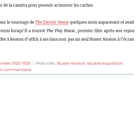
our de la caméra pour pouvoir actionner les caches.
 sur le tournage de
The Electric House
quelques mois auparavant et avait
 remis lorsqu’il a tourné
The Play House
, premier film après son repos
idée à Keaton d’offrir à ses fans non pas un seul Buster Keaton à l’écran
Étiquettes
nnées 1920-1929
Mots-clés :
Buster Keaton
,
double exposition
,
sur
 un commentaire
Frigo
fregoli
(1921)
de
Buster
Keaton
et
Edward
F.
Cline