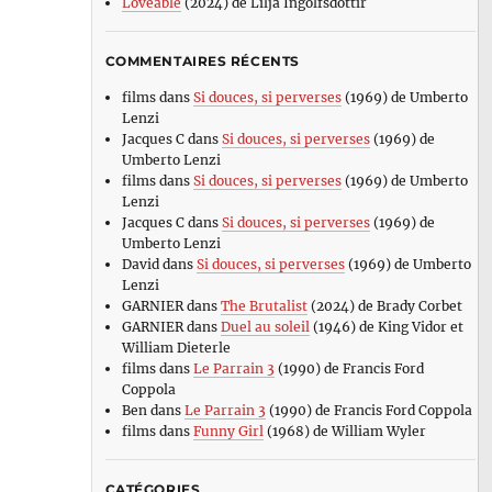
Loveable
(2024) de Lilja Ingolfsdottir
COMMENTAIRES RÉCENTS
films
dans
Si douces, si perverses
(1969) de Umberto
Lenzi
Jacques C
dans
Si douces, si perverses
(1969) de
Umberto Lenzi
films
dans
Si douces, si perverses
(1969) de Umberto
Lenzi
Jacques C
dans
Si douces, si perverses
(1969) de
Umberto Lenzi
David
dans
Si douces, si perverses
(1969) de Umberto
Lenzi
GARNIER
dans
The Brutalist
(2024) de Brady Corbet
GARNIER
dans
Duel au soleil
(1946) de King Vidor et
William Dieterle
films
dans
Le Parrain 3
(1990) de Francis Ford
Coppola
Ben
dans
Le Parrain 3
(1990) de Francis Ford Coppola
films
dans
Funny Girl
(1968) de William Wyler
CATÉGORIES