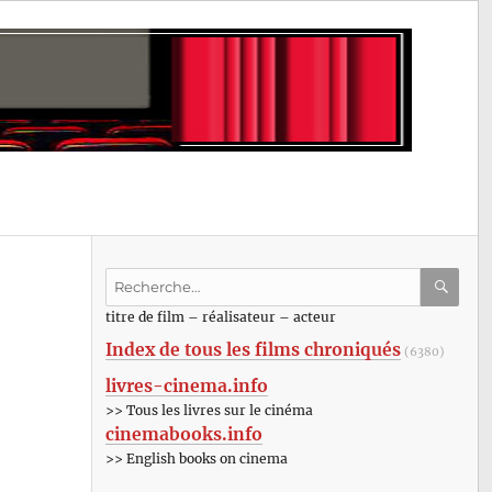
Recherche
pour
RECHE
OK
titre de film – réalisateur – acteur
:
Index de tous les films chroniqués
(6380)
livres-cinema.info
>> Tous les livres sur le cinéma
cinemabooks.info
>> English books on cinema