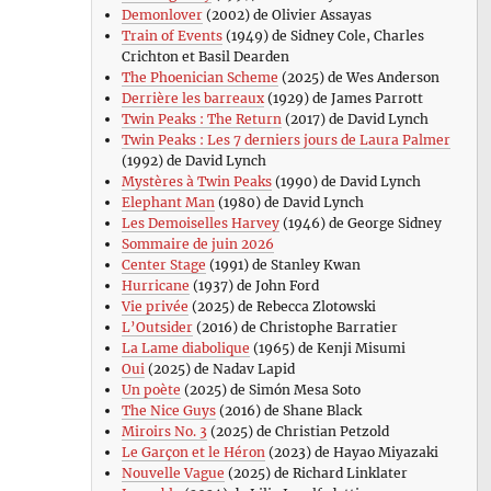
Demonlover
(2002) de Olivier Assayas
Train of Events
(1949) de Sidney Cole, Charles
Crichton et Basil Dearden
The Phoenician Scheme
(2025) de Wes Anderson
Derrière les barreaux
(1929) de James Parrott
Twin Peaks : The Return
(2017) de David Lynch
Twin Peaks : Les 7 derniers jours de Laura Palmer
(1992) de David Lynch
Mystères à Twin Peaks
(1990) de David Lynch
Elephant Man
(1980) de David Lynch
Les Demoiselles Harvey
(1946) de George Sidney
Sommaire de juin 2026
Center Stage
(1991) de Stanley Kwan
Hurricane
(1937) de John Ford
Vie privée
(2025) de Rebecca Zlotowski
L’Outsider
(2016) de Christophe Barratier
La Lame diabolique
(1965) de Kenji Misumi
Oui
(2025) de Nadav Lapid
Un poète
(2025) de Simón Mesa Soto
The Nice Guys
(2016) de Shane Black
Miroirs No. 3
(2025) de Christian Petzold
Le Garçon et le Héron
(2023) de Hayao Miyazaki
Nouvelle Vague
(2025) de Richard Linklater