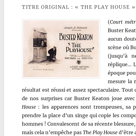
TITRE ORIGINAL : « THE PLAY HOUSE »
(
Court métr
Buster Keat
aucun doute
scène où Bu
(jusqu’à n
réplique… L
époque pour
mesure la r
résultat est réussi et assez spectaculaire. To
de nos surprises car Buster Keaton joue avec
House
: les apparences sont trompeuses, sa p
prendre la place d’un singe qui copie les com
hommes ! Convalescent de sa récente blessure,
mais cela n’empêche pas
The Play House
d’être 