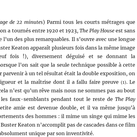
age de 22 minutes
) Parmi tous les courts métrages que
on a tournés entre 1920 et 1923,
The Play House
est sans
 l’un des plus remarquables. Il s’ouvre avec une longue
ster Keaton apparaît plusieurs fois dans la même image
euf fois !), diversement déguisé et se donnant la
orsque l’on sait que la seule technique possible à cette
 parvenir à un tel résultat était la double exposition, on
igueur et la maîtrise dont il a fallu faire preuve
. Le
(1)
ut cela n’est qu’un rêve mais nous ne sommes pas au bout
 les faux-semblants pendant tout le reste de
The Play
etite amie est devenue double, et il va même jusqu’à
portements des hommes : il mime un singe qui mime les
 Buster Keaton n’accomplit pas de cascades dans ce film
absolument unique par son inventivité.