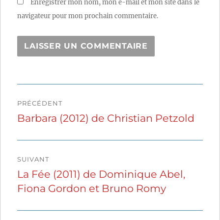
Enregistrer mon nom, mon e-mail et mon site dans le
navigateur pour mon prochain commentaire.
Navigation
PRÉCÉDENT
de
Barbara (2012) de Christian Petzold
Publication
précédente :
l’article
SUIVANT
La Fée (2011) de Dominique Abel,
Publication
Fiona Gordon et Bruno Romy
suivante :