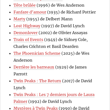
Tête brûlée
(1996) de Wes Anderson
Fanfare d’amour
(1935) de Richard Pottier
Marty
(1955) de Delbert Mann
Lost Highway
(1997) de David Lynch
Demonlover
(2002) de Olivier Assayas
Train of Events
(1949) de Sidney Cole,
Charles Crichton et Basil Dearden
The Phoenician Scheme
(2025) de Wes
Anderson
Derrière les barreaux
(1929) de James
Parrott
Twin Peaks : The Return
(2017) de David
Lynch
Twin Peaks : Les 7 derniers jours de Laura
Palmer
(1992) de David Lynch
Mystères à Twin Peaks
(1990) de David