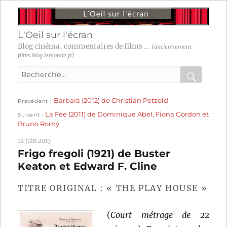
L'Oeil sur l'écran
Blog cinéma, commentaires de films ...
(anciennement
films.blog.lemonde.fr)
Recherche
pour
RECHER
OK
Publication
Navigation
Barbara (2012) de Christian Petzold
:
Précédent
précédente :
Publication
La Fée (2011) de Dominique Abel, Fiona Gordon et
Suivant
suivante :
de
Bruno Romy
l’article
16 juin 2013
Frigo fregoli (1921) de Buster
Keaton et Edward F. Cline
TITRE ORIGINAL : « THE PLAY HOUSE »
(
Court métrage de 22