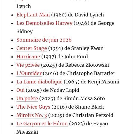
Lynch
Elephant Man
(1980) de David Lynch
Les Demoiselles Harvey
(1946) de George
Sidney
Sommaire de juin 2026
Center Stage
(1991) de Stanley Kwan
Hurricane
(1937) de John Ford
Vie privée
(2025) de Rebecca Zlotowski
L’Outsider
(2016) de Christophe Barratier
La Lame diabolique
(1965) de Kenji Misumi
Oui
(2025) de Nadav Lapid
Un poète
(2025) de Simón Mesa Soto
The Nice Guys
(2016) de Shane Black
Miroirs No. 3
(2025) de Christian Petzold
Le Garçon et le Héron
(2023) de Hayao
Miyazaki