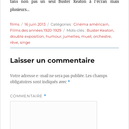
fans non pas un seul Buster Keaton à l’écran mais
plusieurs…
Auteur
Publié
Catégories
films
16 juin 2013
Catégories :
Cinéma américain
,
le
Étiquettes
Films des années 1920-1929
Mots-clés :
Buster Keaton
,
double exposition
,
humour
,
jumelles
,
muet
,
orchestre
,
rêve
,
singe
Laisser un commentaire
Votre adresse e-mail ne sera pas publiée.
Les champs
obligatoires sont indiqués avec
*
COMMENTAIRE
*