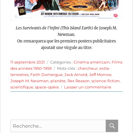
Les Survivants de l’infini (This Island Earth)
de Joseph M.
Newman.
On remarquera que les premiers posters publicitaires
ajoutait une virgule au titre.
Publié
Catégories
11 septembre 2021
Catégories :
Cinéma américain
,
Films
le
Étiquettes
des années 1950-1959
Mots-clés :
chercheur
,
extra-
terrestres
,
Faith Domergue
,
Jack Arnold
,
Jeff Morrow
,
Joseph M. Newman
,
planète
,
Rex Reason
,
science-fiction
,
sur
scientifique
,
space-opéra
Laisser un commentaire
Les
Survivants
de
l’infini
(1955)
Recherche
de
Joseph
pour