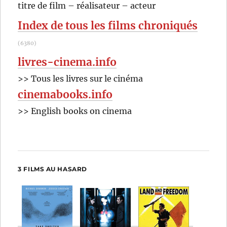
RECHER
OK
titre de film – réalisateur – acteur
M.
:
Newman
Index de tous les films chroniqués
(6380)
livres-cinema.info
>> Tous les livres sur le cinéma
cinemabooks.info
>> English books on cinema
3 FILMS AU HASARD