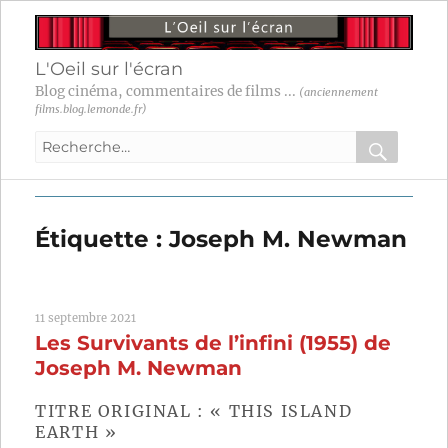
L'Oeil sur l'écran
Blog cinéma, commentaires de films ...
(anciennement
films.blog.lemonde.fr)
Recherche
pour
RECHER
OK
:
Étiquette :
Joseph M. Newman
11 septembre 2021
Les Survivants de l’infini (1955) de
Joseph M. Newman
TITRE ORIGINAL : « THIS ISLAND
EARTH »