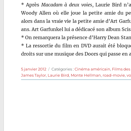
* Après
Macadam à deux voies
, Laurie Bird n
Woody Allen où elle joue la petite amie du pe
alors dans la vraie vie la petite amie d’Art Garf
ans. Art Garfunkel lui a dédicacé son album Scis
* On remarquera la présence d’Harry Dean Stan
* La ressortie du film en DVD aurait été bloq
droits sur une musique des Doors qui passe en a
Publié
Catégories
5 janvier 2012
Catégories :
Cinéma américain
,
Films des
le
James Taylor
,
Laurie Bird
,
Monte Hellman
,
road-movie
,
vo