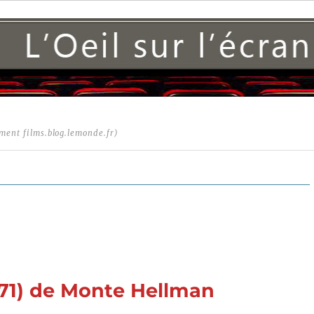
ment films.blog.lemonde.fr)
71) de Monte Hellman