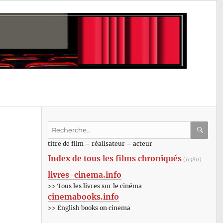
Recherche
pour
RECHE
OK
titre de film – réalisateur – acteur
:
Index de tous les films chroniqués
(6380)
livres-cinema.info
>> Tous les livres sur le cinéma
cinemabooks.info
>> English books on cinema