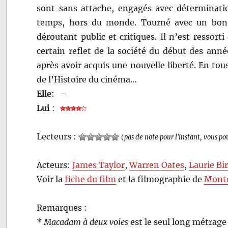
sont sans attache, engagés avec déterminat
temps, hors du monde. Tourné avec un bo
déroutant public et critiques. Il n’est ressor
certain reflet de la société du début des ann
après avoir acquis une nouvelle liberté. En tous
de l’Histoire du cinéma…
Elle
:
–
Lui
:
Lecteurs :
(
pas de note pour l'instant, vous po
Acteurs:
James Taylor
,
Warren Oates
,
Laurie Bi
Voir la
fiche du film
et la filmographie de
Mont
Remarques :
*
Macadam à deux voies
est le seul long métrage