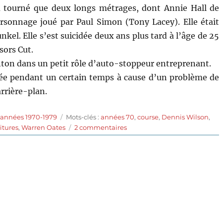
’a tourné que deux longs métrages, dont Annie Hall de
rsonnage joué par Paul Simon (Tony Lacey). Elle était
unkel. Elle s’est suicidée deux ans plus tard à l’âge de 25
sors Cut.
ton dans un petit rôle d’auto-stoppeur entreprenant.
uée pendant un certain temps à cause d’un problème de
rrière-plan.
Étiquettes
 années 1970-1979
Mots-clés :
années 70
,
course
,
Dennis Wilson
,
sur
itures
,
Warren Oates
2 commentaires
Macadam
à
deux
voies
(1971)
de
Monte
Hellman