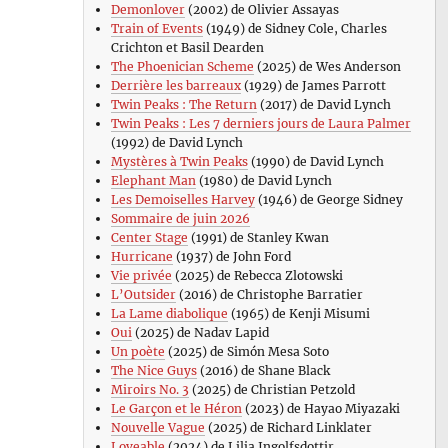
Demonlover
(2002) de Olivier Assayas
Train of Events
(1949) de Sidney Cole, Charles
Crichton et Basil Dearden
The Phoenician Scheme
(2025) de Wes Anderson
Derrière les barreaux
(1929) de James Parrott
Twin Peaks : The Return
(2017) de David Lynch
Twin Peaks : Les 7 derniers jours de Laura Palmer
(1992) de David Lynch
Mystères à Twin Peaks
(1990) de David Lynch
Elephant Man
(1980) de David Lynch
Les Demoiselles Harvey
(1946) de George Sidney
Sommaire de juin 2026
Center Stage
(1991) de Stanley Kwan
Hurricane
(1937) de John Ford
Vie privée
(2025) de Rebecca Zlotowski
L’Outsider
(2016) de Christophe Barratier
La Lame diabolique
(1965) de Kenji Misumi
Oui
(2025) de Nadav Lapid
Un poète
(2025) de Simón Mesa Soto
The Nice Guys
(2016) de Shane Black
Miroirs No. 3
(2025) de Christian Petzold
Le Garçon et le Héron
(2023) de Hayao Miyazaki
Nouvelle Vague
(2025) de Richard Linklater
Loveable
(2024) de Lilja Ingolfsdottir