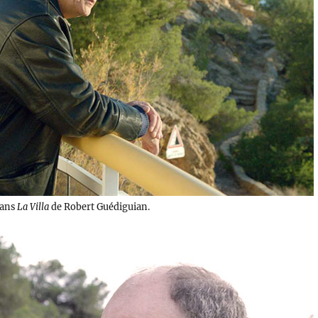
dans
La Villa
de Robert Guédiguian.