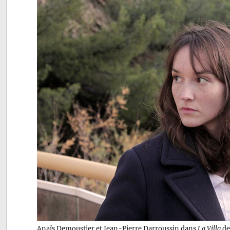
Anaïs Demoustier et Jean-Pierre Darroussin dans
La Villa
de