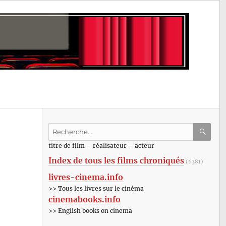
Recherche
pour
RECHE
OK
titre de film – réalisateur – acteur
:
Index de tous les films chroniqués
(6381)
livres-cinema.info
>> Tous les livres sur le cinéma
cinemabooks.info
>> English books on cinema