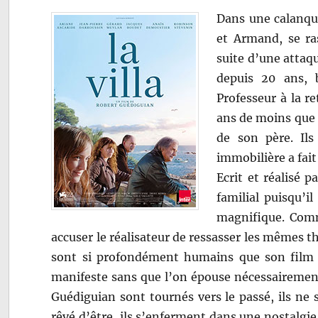
Dans une calanque
et Armand, se ra
suite d’une attaq
depuis 20 ans, b
Professeur à la re
ans de moins que l
de son père. Ils
immobilière a fait
Ecrit et réalisé 
familial puisqu’il
magnifique. Comm
accuser le réalisateur de ressasser les mêmes 
sont si profondément humains que son film ca
manifeste sans que l’on épouse nécessairement
Guédiguian sont tournés vers le passé, ils ne s
rêvé d’être, ils s’enferment dans une nostalgie