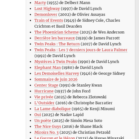
Marty
(1955) de Delbert Mann
Lost Highway
(1997) de David Lynch
Demonlover
(2002) de Olivier Assayas
Train of Events
(1949) de Sidney Cole, Charles
Crichton et Basil Dearden
The Phoenician Scheme
(2025) de Wes Anderson
Derrière les barreaux
(1929) de James Parrott
Twin Peaks : The Return
(2017) de David Lynch
Twin Peaks : Les 7 derniers jours de Laura Palmer
(1992) de David Lynch
Mystères à Twin Peaks
(1990) de David Lynch
Elephant Man
(1980) de David Lynch
Les Demoiselles Harvey
(1946) de George Sidney
Sommaire de juin 2026
Center Stage
(1991) de Stanley Kwan
Hurricane
(1937) de John Ford
Vie privée
(2025) de Rebecca Zlotowski
L’Outsider
(2016) de Christophe Barratier
La Lame diabolique
(1965) de Kenji Misumi
Oui
(2025) de Nadav Lapid
Un poète
(2025) de Simón Mesa Soto
The Nice Guys
(2016) de Shane Black
Miroirs No. 3
(2025) de Christian Petzold
Le Garçon et le Héron
(2023) de Hayao Miyazaki