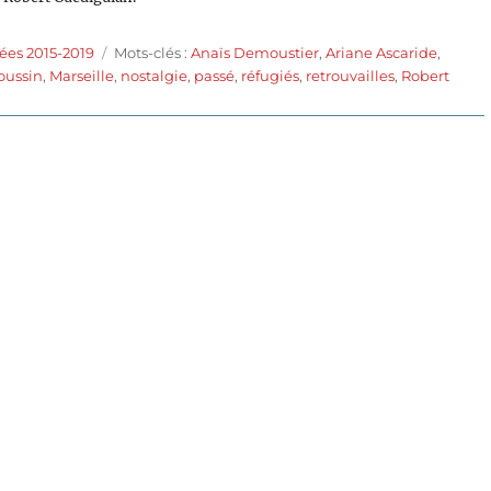
Étiquettes
ées 2015-2019
Mots-clés :
Anaïs Demoustier
,
Ariane Ascaride
,
oussin
,
Marseille
,
nostalgie
,
passé
,
réfugiés
,
retrouvailles
,
Robert