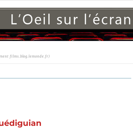
ment films.blog.lemonde.fr)
Guédiguian