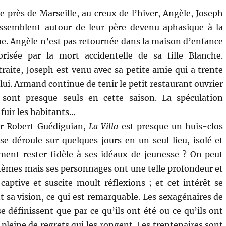
 près de Marseille, au creux de l’hiver, Angèle, Joseph
ssemblent autour de leur père devenu aphasique à la
ue. Angèle n’est pas retournée dans la maison d’enfance
risée par la mort accidentelle de sa fille Blanche.
traite, Joseph est venu avec sa petite amie qui a trente
ui. Armand continue de tenir le petit restaurant ouvrier
 sont presque seuls en cette saison. La spéculation
 fuir les habitants…
par Robert Guédiguian,
La Villa
est presque un huis-clos
 se déroule sur quelques jours en un seul lieu, isolé et
ent rester fidèle à ses idéaux de jeunesse ? On peut
thèmes mais ses personnages ont une telle profondeur et
ptive et suscite moult réflexions ; et cet intérêt se
 sa vision, ce qui est remarquable. Les sexagénaires de
e définissent que par ce qu’ils ont été ou ce qu’ils ont
 pleine de regrets qui les rongent. Les trentenaires sont