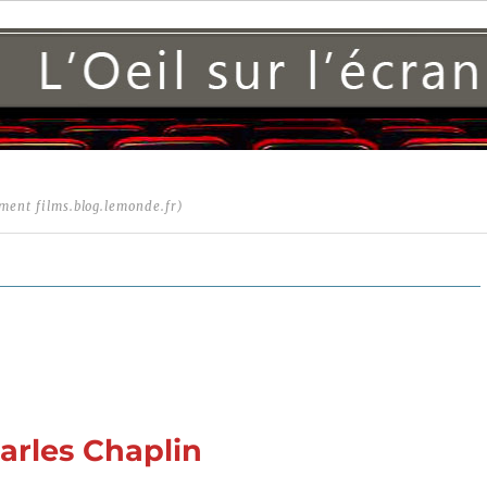
ment films.blog.lemonde.fr)
arles Chaplin