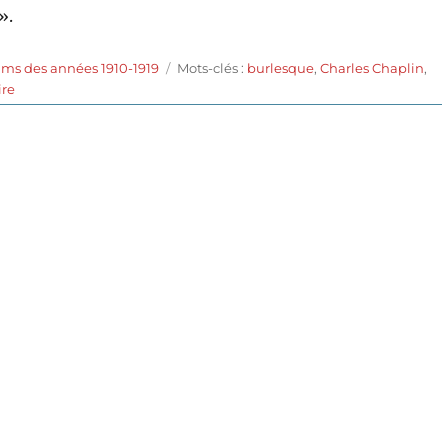
».
Étiquettes
lms des années 1910-1919
Mots-clés :
burlesque
,
Charles Chaplin
,
sur
ire
The
Rounders
(1914)
de
Charles
Chaplin