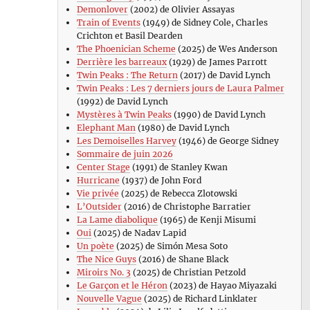
Demonlover
(2002) de Olivier Assayas
Train of Events
(1949) de Sidney Cole, Charles
Crichton et Basil Dearden
The Phoenician Scheme
(2025) de Wes Anderson
Derrière les barreaux
(1929) de James Parrott
Twin Peaks : The Return
(2017) de David Lynch
Twin Peaks : Les 7 derniers jours de Laura Palmer
(1992) de David Lynch
Mystères à Twin Peaks
(1990) de David Lynch
Elephant Man
(1980) de David Lynch
Les Demoiselles Harvey
(1946) de George Sidney
Sommaire de juin 2026
Center Stage
(1991) de Stanley Kwan
Hurricane
(1937) de John Ford
Vie privée
(2025) de Rebecca Zlotowski
L’Outsider
(2016) de Christophe Barratier
La Lame diabolique
(1965) de Kenji Misumi
Oui
(2025) de Nadav Lapid
Un poète
(2025) de Simón Mesa Soto
The Nice Guys
(2016) de Shane Black
Miroirs No. 3
(2025) de Christian Petzold
Le Garçon et le Héron
(2023) de Hayao Miyazaki
Nouvelle Vague
(2025) de Richard Linklater