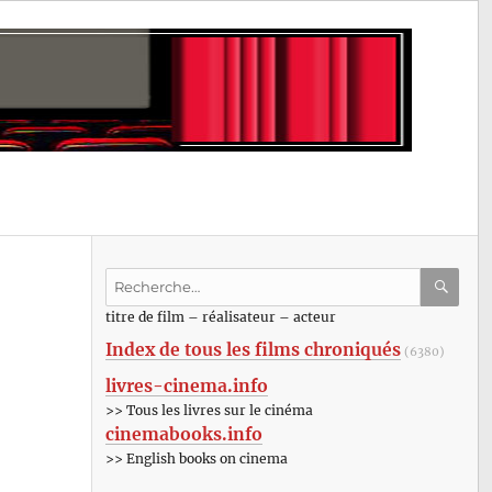
Recherche
pour
RECHE
OK
titre de film – réalisateur – acteur
:
Index de tous les films chroniqués
(6380)
livres-cinema.info
>> Tous les livres sur le cinéma
cinemabooks.info
>> English books on cinema