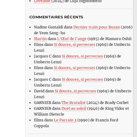
Loveable
(2024) de Lilja Ingolfsdottir
COMMENTAIRES RÉCENTS
Nadine Gastaldi
dans
Dernier train pour Busan
(2016)
de Yeon Sang-ho
Martin
dans
L’Œuf de l’ange
(1985) de Mamoru Oshii
films
dans
Si douces, si perverses
(1969) de Umberto
Lenzi
Jacques C
dans
Si douces, si perverses
(1969) de
Umberto Lenzi
films
dans
Si douces, si perverses
(1969) de Umberto
Lenzi
Jacques C
dans
Si douces, si perverses
(1969) de
Umberto Lenzi
David
dans
Si douces, si perverses
(1969) de Umberto
Lenzi
GARNIER
dans
The Brutalist
(2024) de Brady Corbet
GARNIER
dans
Duel au soleil
(1946) de King Vidor et
William Dieterle
films
dans
Le Parrain 3
(1990) de Francis Ford
Coppola