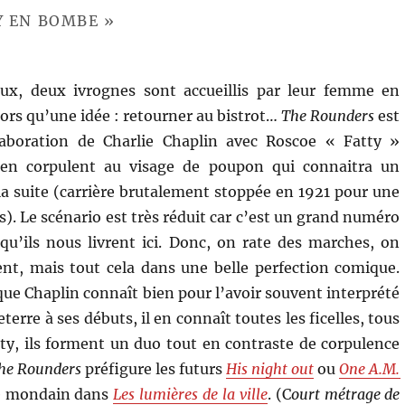
Y EN BOMBE »
ux, deux ivrognes sont accueillis par leur femme en
alors qu’une idée : retourner au bistrot…
The Rounders
est
llaboration de Charlie Chaplin avec Roscoe « Fatty »
ien corpulent au visage de poupon qui connaitra un
la suite (carrière brutalement stoppée en 1921 pour une
). Le scénario est très réduit car c’est un grand numéro
u’ils nous livrent ici. Donc, on rate des marches, on
ent, mais tout cela dans une belle perfection comique.
ue Chaplin connaît bien pour l’avoir souvent interprété
terre à ses débuts, il en connaît toutes les ficelles, tous
tty, ils forment un duo tout en contraste de corpulence
he Rounders
préfigure les futurs
His night out
ou
One A.M.
ne mondain dans
Les lumières de la ville
. (C
ourt métrage de