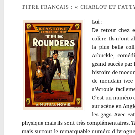
TITRE FRANÇAIS : « CHARLOT ET FATT
Lui
:
De retour chez e
colère. Ils n’ont 
la plus belle co
Arbuckle, coméd
grand succès par 
histoire de moeurs
de mondain ivre q
s’écroule facilem
C’est un numéro q
sur scène en Angle
les gags. Avec Fa
physique mais ils sont très complémentaires.
T
mais surtout le remarquable numéro d’ivrog