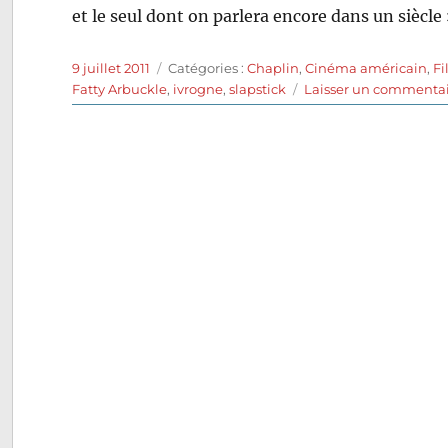
et le seul dont on parlera encore dans un siècle 
Publié
Catégories
9 juillet 2011
Catégories :
Chaplin
,
Cinéma américain
,
Fi
le
Fatty Arbuckle
,
ivrogne
,
slapstick
Laisser un commenta