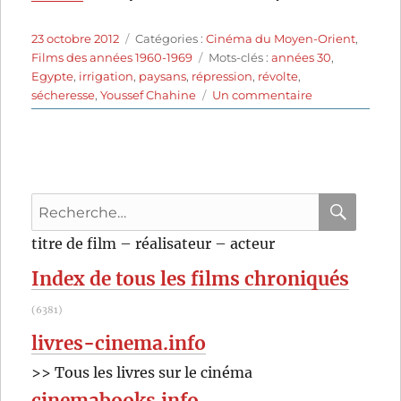
Publié
Catégories
23 octobre 2012
Catégories :
Cinéma du Moyen-Orient
,
le
Étiquettes
Films des années 1960-1969
Mots-clés :
années 30
,
Egypte
,
irrigation
,
paysans
,
répression
,
révolte
,
sur
sécheresse
,
Youssef Chahine
Un commentaire
La
terre
(1969)
de
Youssef
Recherche
Chahine
pour
RECHER
OK
titre de film – réalisateur – acteur
:
Index de tous les films chroniqués
(6381)
livres-cinema.info
>> Tous les livres sur le cinéma