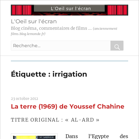
L'Oeil sur l'écran
Blog cinéma, commentaires de films ...
(anciennement
films.blog.lemonde.fr)
Recherche
pour
RECHER
OK
:
Étiquette :
irrigation
23 octobre 2012
La terre (1969) de Youssef Chahine
TITRE ORIGINAL : « AL-ARD »
Dans l’Egypte des