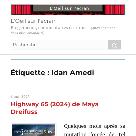
L'Oeil sur l'écran
Blog cinéma, commentaires de films ...
(anciennement
films.blog.lemonde.fr)
Recherche
pour
RECHER
OK
:
Étiquette :
Idan Amedi
8 juin 2025
Highway 65 (2024) de Maya
Dreifuss
Quelques mois après sa
mutation forcée de Tel