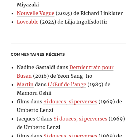
Miyazaki
Nouvelle Vague
(2025) de Richard Linklater
Loveable
(2024) de Lilja Ingolfsdottir
COMMENTAIRES RÉCENTS
Nadine Gastaldi
dans
Dernier train pour
Busan
(2016) de Yeon Sang-ho
Martin
dans
L’Œuf de l’ange
(1985) de
Mamoru Oshii
films
dans
Si douces, si perverses
(1969) de
Umberto Lenzi
Jacques C
dans
Si douces, si perverses
(1969)
de Umberto Lenzi
films
dans
Si douces, si perverses
(1969) de