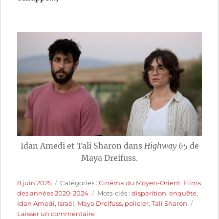
Idan Amedi et Tali Sharon dans
Highway 65
de
Maya Dreifuss.
Publié
Catégories
8 juin 2025
Catégories :
Cinéma du Moyen-Orient
,
Films
le
Étiquettes
des années 2020-2024
Mots-clés :
disparition
,
enquête
,
Idan Amedi
,
Israël
,
Maya Dreifuss
,
policier
,
Tali Sharon
sur
Laisser un commentaire