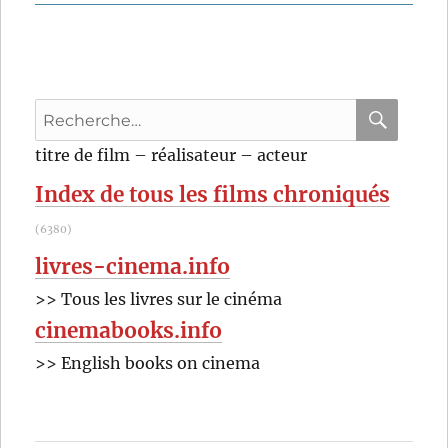
Highway
65
(2024)
de
Maya
Recherche
Dreifuss
pour
RECHER
OK
titre de film – réalisateur – acteur
:
Index de tous les films chroniqués
(6380)
livres-cinema.info
>> Tous les livres sur le cinéma
cinemabooks.info
>> English books on cinema