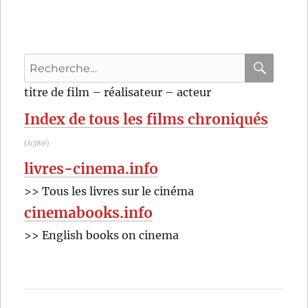
Recherche
pour
RECHER
OK
titre de film – réalisateur – acteur
:
Index de tous les films chroniqués
(6380)
livres-cinema.info
>> Tous les livres sur le cinéma
cinemabooks.info
>> English books on cinema