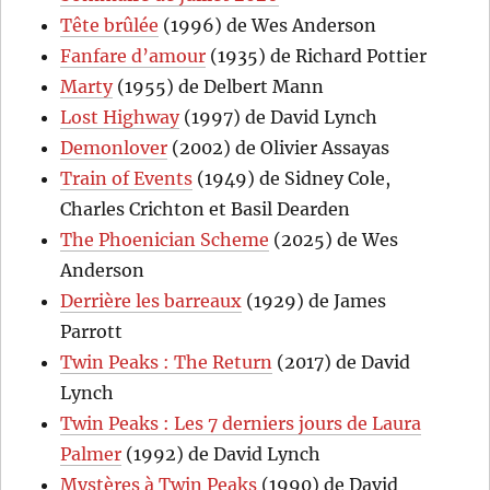
Tête brûlée
(1996) de Wes Anderson
Fanfare d’amour
(1935) de Richard Pottier
Marty
(1955) de Delbert Mann
Lost Highway
(1997) de David Lynch
Demonlover
(2002) de Olivier Assayas
Train of Events
(1949) de Sidney Cole,
Charles Crichton et Basil Dearden
The Phoenician Scheme
(2025) de Wes
Anderson
Derrière les barreaux
(1929) de James
Parrott
Twin Peaks : The Return
(2017) de David
Lynch
Twin Peaks : Les 7 derniers jours de Laura
Palmer
(1992) de David Lynch
Mystères à Twin Peaks
(1990) de David