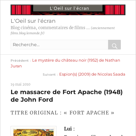
L'Oeil sur l'écran
Blog cinéma, commentaires de films ...
(anciennement
films.blog.lemonde.fr)
Recherche
pour
RECHER
OK
Publication
Navigation
Le mystère du château noir (1952) de Nathan
:
Précédent
précédente :
Juran
Publication
de
Espion(s) (2009) de Nicolas Saada
Suivant
suivante :
l’article
19 mai 2010
Le massacre de Fort Apache (1948)
de John Ford
TITRE ORIGINAL : « FORT APACHE »
Lui
: