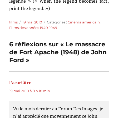
légende » (« When the legend becomes fact,
print the legend. »)
Auteur
Publié
Catégories
films
19 mai 2010
Catégories :
Cinéma américain
,
le
Films des années 1940-1949
6 réflexions sur « Le massacre
de Fort Apache (1948) de John
Ford »
l'acariâtre
dit :
19 mai 2010 à 8 h 18 min
Vu le mois dernier au Forum Des Images, je
n’ai apprécié que moyennement ce John