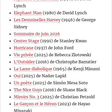
Lynch
Elephant Man
(1980) de David Lynch
Les Demoiselles Harvey
(1946) de George
Sidney
Sommaire de juin 2026
Center Stage
(1991) de Stanley Kwan
Hurricane
(1937) de John Ford
Vie privée
(2025) de Rebecca Zlotowski
L’Outsider
(2016) de Christophe Barratier
La Lame diabolique
(1965) de Kenji Misumi
Oui
(2025) de Nadav Lapid
Un poète
(2025) de Simón Mesa Soto
The Nice Guys
(2016) de Shane Black
Miroirs No. 3
(2025) de Christian Petzold
Le Garçon et le Héron
(2023) de Hayao
Miyazaki