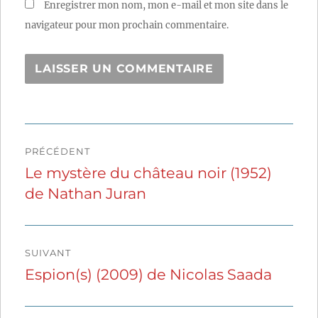
Enregistrer mon nom, mon e-mail et mon site dans le
navigateur pour mon prochain commentaire.
Navigation
PRÉCÉDENT
de
Le mystère du château noir (1952)
Publication
de Nathan Juran
précédente :
l’article
SUIVANT
Espion(s) (2009) de Nicolas Saada
Publication
suivante :