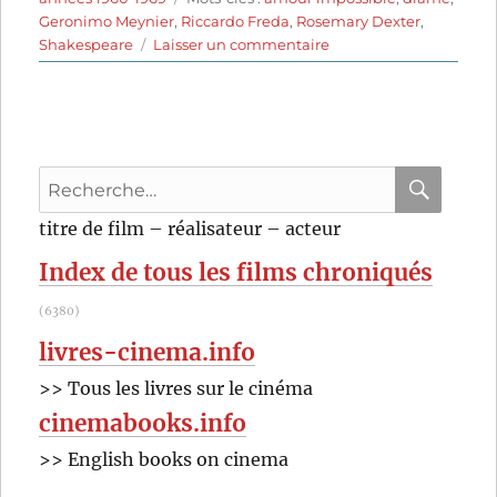
Geronimo Meynier
,
Riccardo Freda
,
Rosemary Dexter
,
sur
Shakespeare
Laisser un commentaire
Roméo
et
Juliette
(1964)
de
Recherche
Riccardo
Freda
pour
RECHER
OK
titre de film – réalisateur – acteur
:
Index de tous les films chroniqués
(6380)
livres-cinema.info
>> Tous les livres sur le cinéma
cinemabooks.info
>> English books on cinema