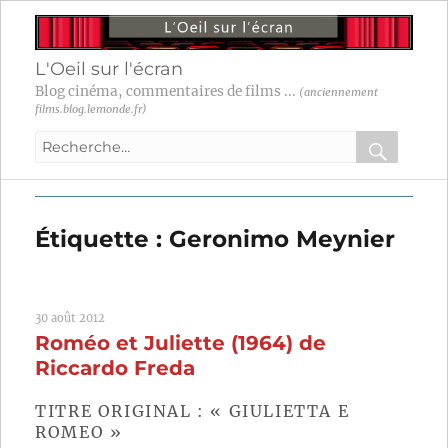
L'Oeil sur l'écran
Blog cinéma, commentaires de films ...
(anciennement
films.blog.lemonde.fr)
Recherche
pour
RECHER
OK
:
Étiquette :
Geronimo Meynier
30 août 2012
Roméo et Juliette (1964) de
Riccardo Freda
TITRE ORIGINAL : « GIULIETTA E
ROMEO »