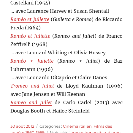
Castellani (1954)
… avec Laurence Harvey et Susan Shentall
Roméo et Juliette
(
Guiletta e Romeo
) de Riccardo
Freda (1964)
Roméo et Juliette
(
Romeo and Juliet
) de Franco
Zeffirelli (1968)
… avec Leonard Whiting et Olivia Hussey
Roméo + Juliette
(
Romeo + Juliet
) de Baz
Luhrmann (1996)
… avec Leonardo DiCaprio et Claire Danes
Tromeo and Juliet
de Lloyd Kaufman (1996)
avec Jane Jensen et Will Keenan
Romeo and Juliet
de Carlo Carlei (2013) avec
Douglas Booth et Hailee Steinfeld
Publié
Catégories
30 août 2012
Catégories :
Cinéma italien
,
Films des
le
Étiquettes
années 1960-1969
Mots-clés :
amour impossible
,
drame
,