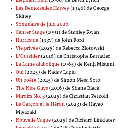
Elephant Man
(1980) de David Lynch
Les Demoiselles Harvey
(1946) de George
Sidney
Sommaire de juin 2026
Center Stage
(1991) de Stanley Kwan
Hurricane
(1937) de John Ford
Vie privée
(2025) de Rebecca Zlotowski
L’Outsider
(2016) de Christophe Barratier
La Lame diabolique
(1965) de Kenji Misumi
Oui
(2025) de Nadav Lapid
Un poète
(2025) de Simón Mesa Soto
The Nice Guys
(2016) de Shane Black
Miroirs No. 3
(2025) de Christian Petzold
Le Garçon et le Héron
(2023) de Hayao
Miyazaki
Nouvelle Vague
(2025) de Richard Linklater