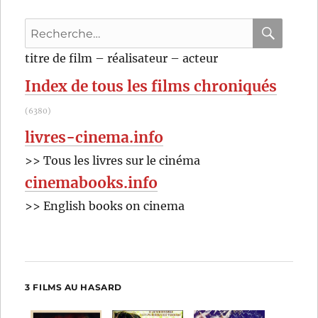
Recherche
pour
RECHER
OK
titre de film – réalisateur – acteur
:
Index de tous les films chroniqués
(6380)
livres-cinema.info
>> Tous les livres sur le cinéma
cinemabooks.info
>> English books on cinema
3 FILMS AU HASARD