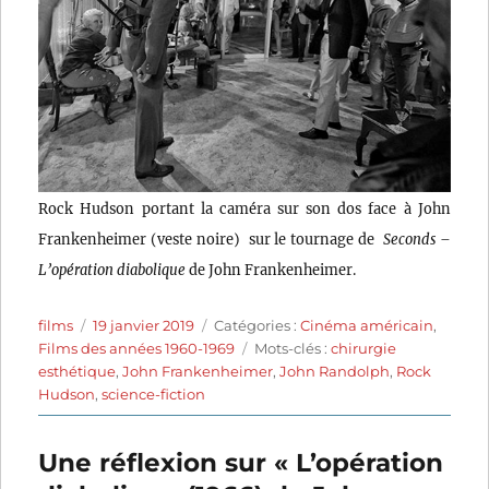
Rock Hudson portant la caméra sur son dos face à John
Frankenheimer (veste noire) sur le tournage de
Seconds –
L’opération diabolique
de John Frankenheimer.
Auteur
Publié
Catégories
films
19 janvier 2019
Catégories :
Cinéma américain
,
le
Étiquettes
Films des années 1960-1969
Mots-clés :
chirurgie
esthétique
,
John Frankenheimer
,
John Randolph
,
Rock
Hudson
,
science-fiction
Une réflexion sur « L’opération