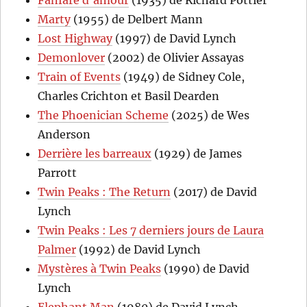
Fanfare d’amour
(1935) de Richard Pottier
Marty
(1955) de Delbert Mann
Lost Highway
(1997) de David Lynch
Demonlover
(2002) de Olivier Assayas
Train of Events
(1949) de Sidney Cole,
Charles Crichton et Basil Dearden
The Phoenician Scheme
(2025) de Wes
Anderson
Derrière les barreaux
(1929) de James
Parrott
Twin Peaks : The Return
(2017) de David
Lynch
Twin Peaks : Les 7 derniers jours de Laura
Palmer
(1992) de David Lynch
Mystères à Twin Peaks
(1990) de David
Lynch