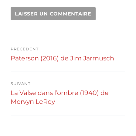
Navigation
PRÉCÉDENT
de
Paterson (2016) de Jim Jarmusch
Publication
précédente :
l’article
SUIVANT
La Valse dans l’ombre (1940) de
Publication
Mervyn LeRoy
suivante :