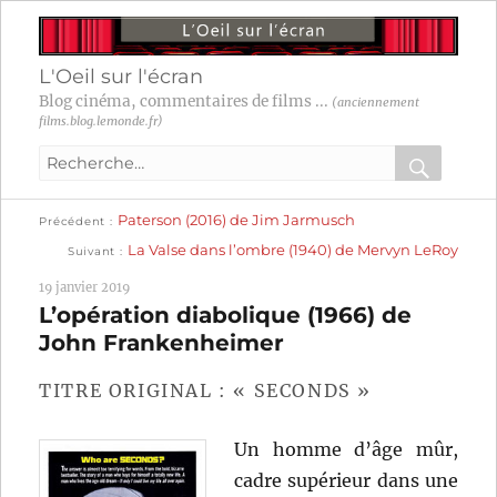
L'Oeil sur l'écran
Blog cinéma, commentaires de films ...
(anciennement
films.blog.lemonde.fr)
Recherche
pour
RECHER
OK
Publication
Navigation
Paterson (2016) de Jim Jarmusch
:
Précédent
précédente :
Publication
La Valse dans l’ombre (1940) de Mervyn LeRoy
Suivant
suivante :
de
19 janvier 2019
l’article
L’opération diabolique (1966) de
John Frankenheimer
TITRE ORIGINAL : « SECONDS »
Un homme d’âge mûr,
cadre supérieur dans une