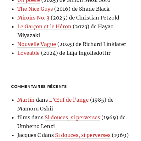
Un poète
(2025) de Simón Mesa Soto
The Nice Guys
(2016) de Shane Black
Miroirs No. 3
(2025) de Christian Petzold
Le Garçon et le Héron
(2023) de Hayao
Miyazaki
Nouvelle Vague
(2025) de Richard Linklater
Loveable
(2024) de Lilja Ingolfsdottir
COMMENTAIRES RÉCENTS
Martin
dans
L’Œuf de l’ange
(1985) de
Mamoru Oshii
films
dans
Si douces, si perverses
(1969) de
Umberto Lenzi
Jacques C
dans
Si douces, si perverses
(1969)