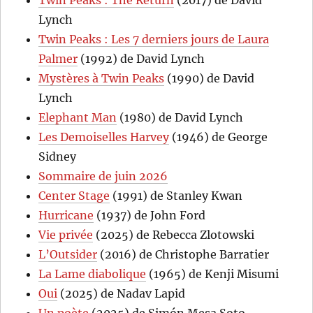
Twin Peaks : The Return
(2017) de David
Lynch
Twin Peaks : Les 7 derniers jours de Laura
Palmer
(1992) de David Lynch
Mystères à Twin Peaks
(1990) de David
Lynch
Elephant Man
(1980) de David Lynch
Les Demoiselles Harvey
(1946) de George
Sidney
Sommaire de juin 2026
Center Stage
(1991) de Stanley Kwan
Hurricane
(1937) de John Ford
Vie privée
(2025) de Rebecca Zlotowski
L’Outsider
(2016) de Christophe Barratier
La Lame diabolique
(1965) de Kenji Misumi
Oui
(2025) de Nadav Lapid