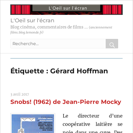
L'Oeil sur l'écran
Blog cinéma, commentaires de films ...
(anciennement
films.blog.lemonde.fr)
Recherche
pour
RECHER
OK
:
Étiquette :
Gérard Hoffman
3 avril 2017
Snobs! (1962) de Jean-Pierre Mocky
Le directeur d’une
coopérative laitière se
noie dans une cuve. Des