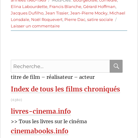
années 1960-1969
Mots-clés :
bourgeoisie
,
comédie
,
Elina Labourdette
,
Francis Blanche
,
Gérard Hoffman
,
Jacques Dufilho
,
Jean Tissier
,
Jean-Pierre Mocky
,
Michael
Lonsdale
,
Noël Roquevert
,
Pierre Dac
,
satire sociale
sur
Laisser un commentaire
Snobs!
(1962)
de
Jean-
Pierre
Recherche
Mocky
pour
RECHER
OK
titre de film – réalisateur – acteur
:
Index de tous les films chroniqués
(6380)
livres-cinema.info
>> Tous les livres sur le cinéma
cinemabooks.info