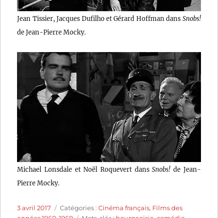
Jean Tissier, Jacques Dufilho et Gérard Hoffman dans
Snobs!
de Jean-Pierre Mocky.
Michael Lonsdale et Noël Roquevert dans
Snobs!
de Jean-
Pierre Mocky.
Publié
Catégories
3 avril 2017
Catégories :
Cinéma français
,
Films des
le
Étiquettes