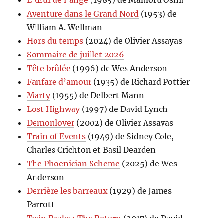
L’Œuf de l’ange
(1985) de Mamoru Oshii
Aventure dans le Grand Nord
(1953) de
William A. Wellman
Hors du temps
(2024) de Olivier Assayas
Sommaire de juillet 2026
Tête brûlée
(1996) de Wes Anderson
Fanfare d’amour
(1935) de Richard Pottier
Marty
(1955) de Delbert Mann
Lost Highway
(1997) de David Lynch
Demonlover
(2002) de Olivier Assayas
Train of Events
(1949) de Sidney Cole,
Charles Crichton et Basil Dearden
The Phoenician Scheme
(2025) de Wes
Anderson
Derrière les barreaux
(1929) de James
Parrott