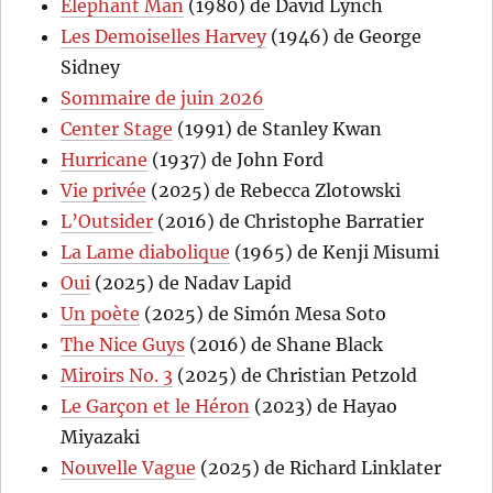
Elephant Man
(1980) de David Lynch
Les Demoiselles Harvey
(1946) de George
Sidney
Sommaire de juin 2026
Center Stage
(1991) de Stanley Kwan
Hurricane
(1937) de John Ford
Vie privée
(2025) de Rebecca Zlotowski
L’Outsider
(2016) de Christophe Barratier
La Lame diabolique
(1965) de Kenji Misumi
Oui
(2025) de Nadav Lapid
Un poète
(2025) de Simón Mesa Soto
The Nice Guys
(2016) de Shane Black
Miroirs No. 3
(2025) de Christian Petzold
Le Garçon et le Héron
(2023) de Hayao
Miyazaki
Nouvelle Vague
(2025) de Richard Linklater