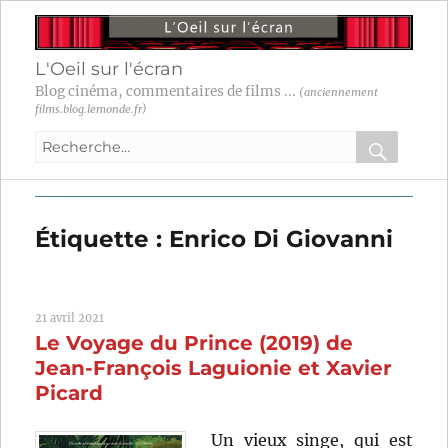
L'Oeil sur l'écran
Blog cinéma, commentaires de films ...
(anciennement
films.blog.lemonde.fr)
Recherche
pour
RECHER
OK
:
Étiquette :
Enrico Di Giovanni
21 avril 2021
Le Voyage du Prince (2019) de
Jean-François Laguionie et Xavier
Picard
Un vieux singe, qui est