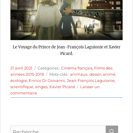
Le Voyage du Prince de Jean-François Laguionie et Xavier
Picard.
Publié
Catégories
21 avril 2021
Catégories :
Cinéma français
,
Films des
le
Étiquettes
années 2015-2019
Mots-clés :
animaux
,
dessin animé
,
écologie
,
Enrico Di Giovanni
,
Jean-François Laguionie
,
scientifique
,
singes
,
Xavier Picard
Laisser un
sur
commentaire
Le
Voyage
du
Prince
(2019)
Recherche
de