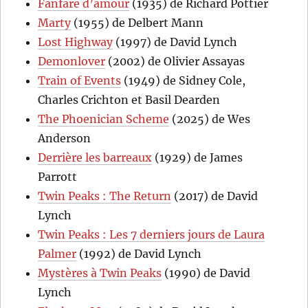
Fanfare d’amour
(1935) de Richard Pottier
Marty
(1955) de Delbert Mann
Lost Highway
(1997) de David Lynch
Demonlover
(2002) de Olivier Assayas
Train of Events
(1949) de Sidney Cole,
Charles Crichton et Basil Dearden
The Phoenician Scheme
(2025) de Wes
Anderson
Derrière les barreaux
(1929) de James
Parrott
Twin Peaks : The Return
(2017) de David
Lynch
Twin Peaks : Les 7 derniers jours de Laura
Palmer
(1992) de David Lynch
Mystères à Twin Peaks
(1990) de David
Lynch