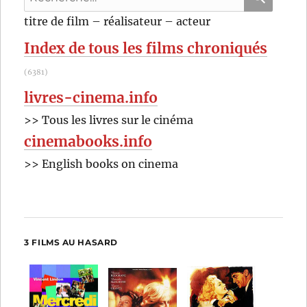
Jean-
pour
RECHER
OK
titre de film – réalisateur – acteur
François
:
Laguionie
Index de tous les films chroniqués
et
Xavier
(6381)
Picard
livres-cinema.info
>> Tous les livres sur le cinéma
cinemabooks.info
>> English books on cinema
3 FILMS AU HASARD