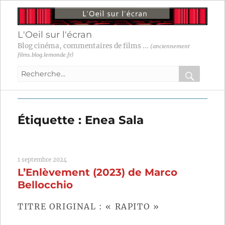
L'Oeil sur l'écran
Blog cinéma, commentaires de films ...
(anciennement
films.blog.lemonde.fr)
Recherche
pour
RECHER
OK
:
Étiquette :
Enea Sala
1 septembre 2024
L’Enlèvement (2023) de Marco
Bellocchio
TITRE ORIGINAL : « RAPITO »