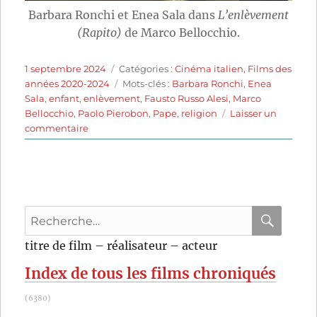
Barbara Ronchi et Enea Sala dans
L’enlèvement
(Rapito)
de Marco Bellocchio.
Publié
Catégories
1 septembre 2024
Catégories :
Cinéma italien
,
Films des
le
Étiquettes
années 2020-2024
Mots-clés :
Barbara Ronchi
,
Enea
Sala
,
enfant
,
enlèvement
,
Fausto Russo Alesi
,
Marco
Bellocchio
,
Paolo Pierobon
,
Pape
,
religion
Laisser un
sur
commentaire
L’Enlèvement
(2023)
de
Marco
Bellocchio
Recherche
pour
RECHER
OK
titre de film – réalisateur – acteur
:
Index de tous les films chroniqués
(6380)