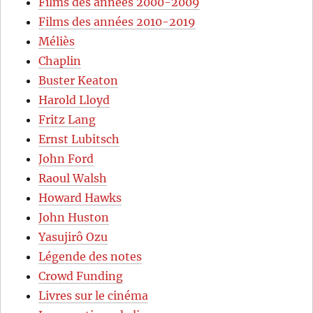
Films des années 2000-2009
Films des années 2010-2019
Méliès
Chaplin
Buster Keaton
Harold Lloyd
Fritz Lang
Ernst Lubitsch
John Ford
Raoul Walsh
Howard Hawks
John Huston
Yasujirô Ozu
Légende des notes
Crowd Funding
Livres sur le cinéma