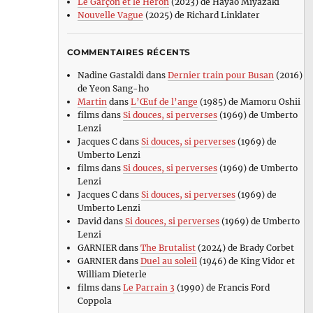
Le Garçon et le Héron
(2023) de Hayao Miyazaki
Nouvelle Vague
(2025) de Richard Linklater
COMMENTAIRES RÉCENTS
Nadine Gastaldi
dans
Dernier train pour Busan
(2016)
de Yeon Sang-ho
Martin
dans
L’Œuf de l’ange
(1985) de Mamoru Oshii
films
dans
Si douces, si perverses
(1969) de Umberto
Lenzi
Jacques C
dans
Si douces, si perverses
(1969) de
Umberto Lenzi
films
dans
Si douces, si perverses
(1969) de Umberto
Lenzi
Jacques C
dans
Si douces, si perverses
(1969) de
Umberto Lenzi
David
dans
Si douces, si perverses
(1969) de Umberto
Lenzi
GARNIER
dans
The Brutalist
(2024) de Brady Corbet
GARNIER
dans
Duel au soleil
(1946) de King Vidor et
William Dieterle
films
dans
Le Parrain 3
(1990) de Francis Ford
Coppola