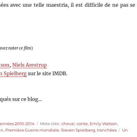
es avec une telle maestria, il est difficile de ne pas se
uvez noter ce film
)
tson
,
Niels Arestrup
n Spielberg
sur le site IMDB.
qués sur ce blog…
Étiquettes
 années 2010-2014
Mots-clés :
cheval
,
conte
,
Emily Watson
,
an
,
Première Guerre mondiale
,
Steven Spielberg
,
tranchées
Un