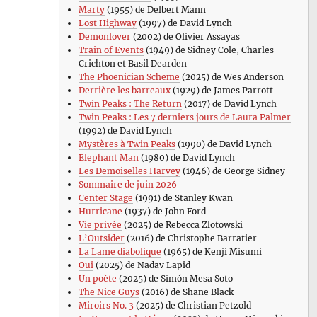
Marty
(1955) de Delbert Mann
Lost Highway
(1997) de David Lynch
Demonlover
(2002) de Olivier Assayas
Train of Events
(1949) de Sidney Cole, Charles
Crichton et Basil Dearden
The Phoenician Scheme
(2025) de Wes Anderson
Derrière les barreaux
(1929) de James Parrott
Twin Peaks : The Return
(2017) de David Lynch
Twin Peaks : Les 7 derniers jours de Laura Palmer
(1992) de David Lynch
Mystères à Twin Peaks
(1990) de David Lynch
Elephant Man
(1980) de David Lynch
Les Demoiselles Harvey
(1946) de George Sidney
Sommaire de juin 2026
Center Stage
(1991) de Stanley Kwan
Hurricane
(1937) de John Ford
Vie privée
(2025) de Rebecca Zlotowski
L’Outsider
(2016) de Christophe Barratier
La Lame diabolique
(1965) de Kenji Misumi
Oui
(2025) de Nadav Lapid
Un poète
(2025) de Simón Mesa Soto
The Nice Guys
(2016) de Shane Black
Miroirs No. 3
(2025) de Christian Petzold