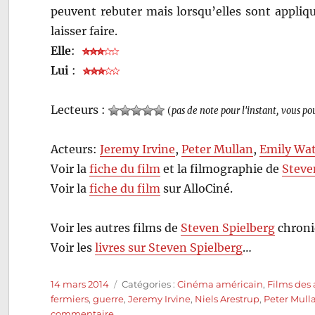
peuvent rebuter mais lorsqu’elles sont appliqué
laisser faire.
Elle
:
Lui
:
Lecteurs :
(
pas de note pour l'instant, vous po
Acteurs:
Jeremy Irvine
,
Peter Mullan
,
Emily Wa
Voir la
fiche du film
et la filmographie de
Steve
Voir la
fiche du film
sur AlloCiné.
Voir les autres films de
Steven Spielberg
chroni
Voir les
livres sur Steven Spielberg
…
Publié
Catégories
14 mars 2014
Catégories :
Cinéma américain
,
Films des
le
fermiers
,
guerre
,
Jeremy Irvine
,
Niels Arestrup
,
Peter Mull
sur
commentaire