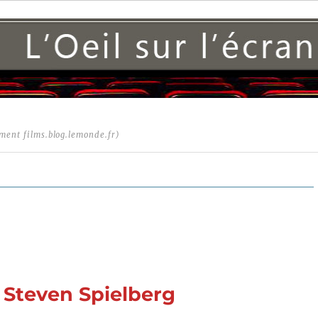
ment films.blog.lemonde.fr)
e Steven Spielberg