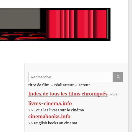
Recherche
pour
RECHE
OK
titre de film – réalisateur – acteur
:
Index de tous les films chroniqués
(6381)
livres-cinema.info
>> Tous les livres sur le cinéma
cinemabooks.info
>> English books on cinema