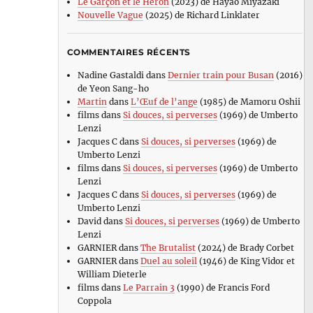
Le Garçon et le Héron
(2023) de Hayao Miyazaki
Nouvelle Vague
(2025) de Richard Linklater
COMMENTAIRES RÉCENTS
Nadine Gastaldi
dans
Dernier train pour Busan
(2016)
de Yeon Sang-ho
Martin
dans
L’Œuf de l’ange
(1985) de Mamoru Oshii
films
dans
Si douces, si perverses
(1969) de Umberto
Lenzi
Jacques C
dans
Si douces, si perverses
(1969) de
Umberto Lenzi
films
dans
Si douces, si perverses
(1969) de Umberto
Lenzi
Jacques C
dans
Si douces, si perverses
(1969) de
Umberto Lenzi
David
dans
Si douces, si perverses
(1969) de Umberto
Lenzi
GARNIER
dans
The Brutalist
(2024) de Brady Corbet
GARNIER
dans
Duel au soleil
(1946) de King Vidor et
William Dieterle
films
dans
Le Parrain 3
(1990) de Francis Ford
Coppola