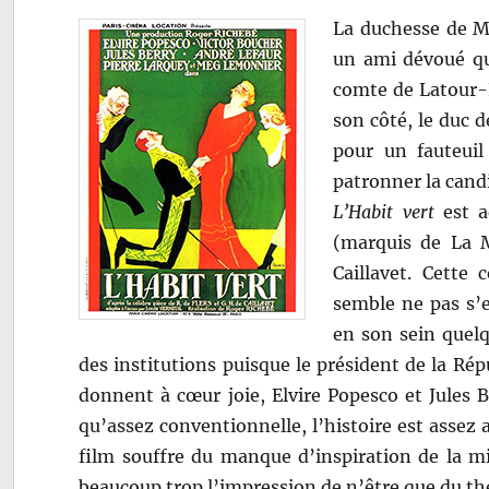
La duchesse de Ma
un ami dévoué qu
comte de Latour-
son côté, le duc 
pour un fauteuil
patronner la can
L’Habit vert
est a
(marquis de La 
Caillavet. Cette 
semble ne pas s’e
en son sein quelq
des institutions puisque le président de la Répu
donnent à cœur joie, Elvire Popesco et Jules 
qu’assez conventionnelle, l’histoire est assez
film souffre du manque d’inspiration de la m
beaucoup trop l’impression de n’être que du th