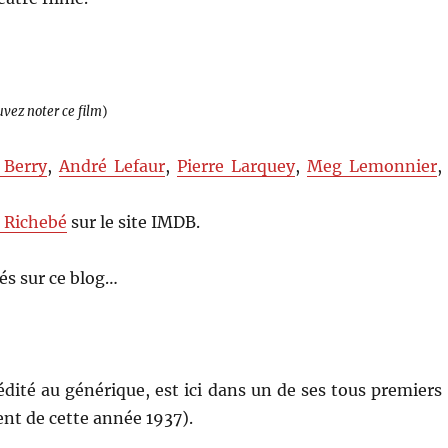
uvez noter ce film
)
 Berry
,
André Lefaur
,
Pierre Larquey
,
Meg Lemonnier
,
 Richebé
sur le site IMDB.
s sur ce blog…
édité au générique, est ici dans un de ses tous premiers
ent de cette année 1937).