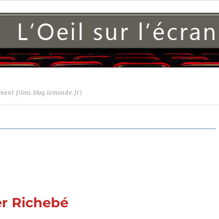
ment films.blog.lemonde.fr)
er Richebé