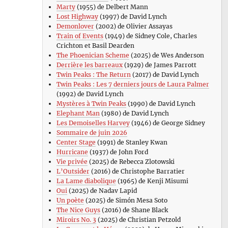
Marty
(1955) de Delbert Mann
Lost Highway
(1997) de David Lynch
Demonlover
(2002) de Olivier Assayas
Train of Events
(1949) de Sidney Cole, Charles
Crichton et Basil Dearden
The Phoenician Scheme
(2025) de Wes Anderson
Derrière les barreaux
(1929) de James Parrott
Twin Peaks : The Return
(2017) de David Lynch
Twin Peaks : Les 7 derniers jours de Laura Palmer
(1992) de David Lynch
Mystères à Twin Peaks
(1990) de David Lynch
Elephant Man
(1980) de David Lynch
Les Demoiselles Harvey
(1946) de George Sidney
Sommaire de juin 2026
Center Stage
(1991) de Stanley Kwan
Hurricane
(1937) de John Ford
Vie privée
(2025) de Rebecca Zlotowski
L’Outsider
(2016) de Christophe Barratier
La Lame diabolique
(1965) de Kenji Misumi
Oui
(2025) de Nadav Lapid
Un poète
(2025) de Simón Mesa Soto
The Nice Guys
(2016) de Shane Black
Miroirs No. 3
(2025) de Christian Petzold