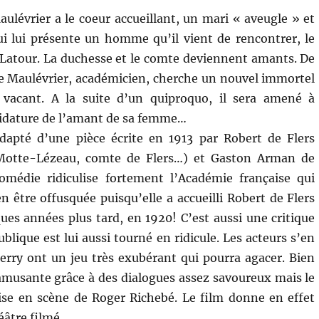
ulévrier a le coeur accueillant, un mari « aveugle » et
i lui présente un homme qu’il vient de rencontrer, le
Latour. La duchesse et le comte deviennent amants. De
de Maulévrier, académicien, cherche un nouvel immortel
 vacant. A la suite d’un quiproquo, il sera amené à
didature de l’amant de sa femme…
dapté d’une pièce écrite en 1913 par Robert de Flers
Motte-Lézeau, comte de Flers…) et Gaston Arman de
comédie ridiculise fortement l’Académie française qui
n être offusquée puisqu’elle a accueilli Robert de Flers
ues années plus tard, en 1920! C’est aussi une critique
blique est lui aussi tourné en ridicule. Les acteurs s’en
Berry ont un jeu très exubérant qui pourra agacer. Bien
 amusante grâce à des dialogues assez savoureux mais le
ise en scène de Roger Richebé. Le film donne en effet
éâtre filmé.