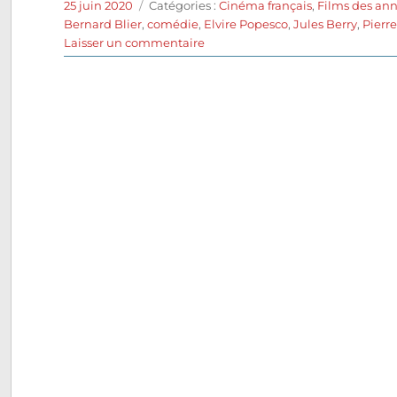
Publié
Catégories
25 juin 2020
Catégories :
Cinéma français
,
Films des ann
le
Bernard Blier
,
comédie
,
Elvire Popesco
,
Jules Berry
,
Pierr
sur
Laisser un commentaire
L’Habit
vert
(1937)
de
Roger
Richebé