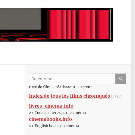
Recherche
pour
RECHE
OK
titre de film – réalisateur – acteur
:
Index de tous les films chroniqués
(6381)
livres-cinema.info
>> Tous les livres sur le cinéma
cinemabooks.info
>> English books on cinema