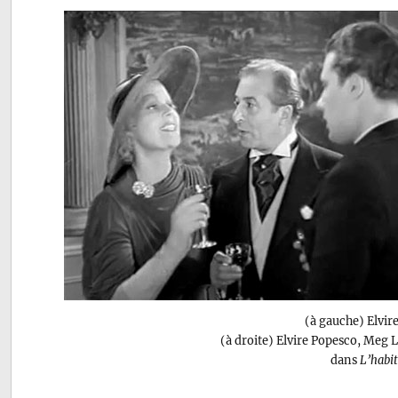
(à gauche) Elvire
(à droite) Elvire Popesco, Meg
dans
L’habit