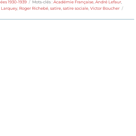
Étiquettes
ées 1930-1939
Mots-clés :
Académie Française
,
André Lefaur
,
e Larquey
,
Roger Richebé
,
satire
,
satire sociale
,
Victor Boucher